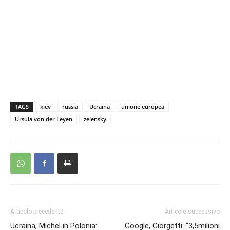
TAGS
kiev
russia
Ucraina
unione europea
Ursula von der Leyen
zelensky
Articolo precedente
Articolo successivo
Ucraina, Michel in Polonia:
Google, Giorgetti: “3,5milioni