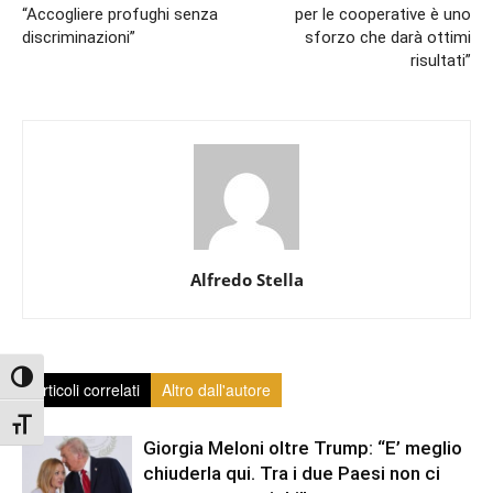
“Accogliere profughi senza
per le cooperative è uno
discriminazioni”
sforzo che darà ottimi
risultati”
Alfredo Stella
Attiva/disattiva alto contrasto
Articoli correlati
Altro dall'autore
Attiva/disattiva dimensione testo
Giorgia Meloni oltre Trump: “E’ meglio
chiuderla qui. Tra i due Paesi non ci