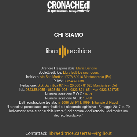
CHI SIAMO
Direttore Responsabile:
Maria Bertone
Società editrice:
Libra Editrice soc. coop.
Indirizzo:
via San Martino 177/A 82016 Montesarchio (Bn)
P. IVA:
06854870638
Redazione:
S.S. Sannitica 87, km 20,600 - 81025 Marcianise (Ce)
Tel.:
0823.581055 - 0823.581005 - 0823.821165 - Fax 0823.821725
Numero iscrizione R.O.C.:
9721
Numero iscrizione AGCI:
13738
Dati registrazione testata:
n. 5086 del 9/11/1999, Tribunale di Napoli
“La società percepisce i contributi di cui al decreto legislativo 15 maggio 2017, n. 70.
Indicazione resa ai sensi della lettera f) del comma 2 dell’articolo 5 del medesimo
decreto legislativo.”
Contattaci:
libraeditrice.caserta@virgilio.it