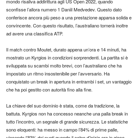
mondo risaliva addirittura agli US Open 2022, quando
sconfisse l’allora numero 1 Daniil Medvedev. Questo dato
conferisce ancora più peso a una prestazione apparsa solida e
convincente. Con questo risultato, l’australiano tornerà inoltre
ad avere una classifica ATP.
Il match contro Moutet, durato appena un’ora e 14 minuti, ha
mostrato un Kyrgios in condizioni sorprendenti. La partita si è
sviluppata su scambi molto brevi, con l’australiano che ha
impostato un ritmo insostenibile per l’avversario. Ha
conquistato un break in apertura in entrambi i set, un vantaggio
che ha poi gestito con autorità fino alla fine.
La chiave del suo dominio è stata, come da tradizione, la
battuta. Kyrgios non ha concesso neanche una palla break in
tutto l’incontro, un segnale di grande sicurezza. Le statistiche
sono eloquenti: ha messo in campo l’84% di prime palle,
vincendo l’83% dei punti quando il colpo d’inizio era in gioco.