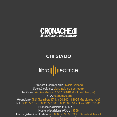
CHI SIAMO
Direttore Responsabile:
Maria Bertone
Società editrice:
Libra Editrice soc. coop.
Indirizzo:
via San Martino 177/A 82016 Montesarchio (Bn)
P. IVA:
06854870638
Redazione:
S.S. Sannitica 87, km 20,600 - 81025 Marcianise (Ce)
Tel.:
0823.581055 - 0823.581005 - 0823.821165 - Fax 0823.821725
Numero iscrizione R.O.C.:
9721
Numero iscrizione AGCI:
13738
Dati registrazione testata:
n. 5086 del 9/11/1999, Tribunale di Napoli