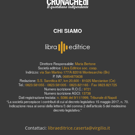
CHI SIAMO
Direttore Responsabile:
Maria Bertone
Società editrice:
Libra Editrice soc. coop.
Indirizzo:
via San Martino 177/A 82016 Montesarchio (Bn)
P. IVA:
06854870638
Redazione:
S.S. Sannitica 87, km 20,600 - 81025 Marcianise (Ce)
Tel.:
0823.581055 - 0823.581005 - 0823.821165 - Fax 0823.821725
Numero iscrizione R.O.C.:
9721
Numero iscrizione AGCI:
13738
Dati registrazione testata:
n. 5086 del 9/11/1999, Tribunale di Napoli
“La società percepisce i contributi di cui al decreto legislativo 15 maggio 2017, n. 70.
Indicazione resa ai sensi della lettera f) del comma 2 dell’articolo 5 del medesimo
decreto legislativo.”
Contattaci:
libraeditrice.caserta@virgilio.it