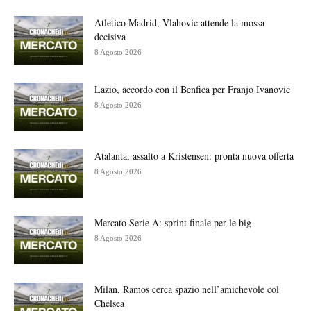
Atletico Madrid, Vlahovic attende la mossa
decisiva
8 Agosto 2026
Lazio, accordo con il Benfica per Franjo Ivanovic
8 Agosto 2026
Atalanta, assalto a Kristensen: pronta nuova offerta
8 Agosto 2026
Mercato Serie A: sprint finale per le big
8 Agosto 2026
Milan, Ramos cerca spazio nell’amichevole col
Chelsea