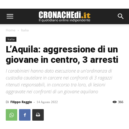
Home
Italia
Italia
L’Aquila: aggressione di un
giovane in centro, 3 arresti
I carabinieri hanno dato esecuzione a un'ordinanza di
custodia cautelare in carcere nei confronti di 3 ragazzi
ritenuti responsabili, in concorso tra loro, di lesioni
aggravate nei confronti di un giovane aquilano
Di
Filippo Raggio
-
366
14 Agosto 2022