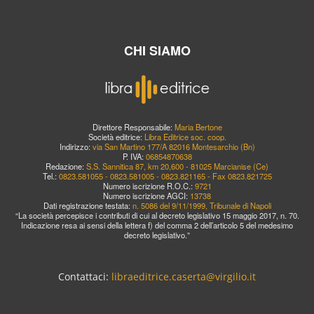
CHI SIAMO
Direttore Responsabile:
Maria Bertone
Società editrice:
Libra Editrice soc. coop.
Indirizzo:
via San Martino 177/A 82016 Montesarchio (Bn)
P. IVA:
06854870638
Redazione:
S.S. Sannitica 87, km 20,600 - 81025 Marcianise (Ce)
Tel.:
0823.581055 - 0823.581005 - 0823.821165 - Fax 0823.821725
Numero iscrizione R.O.C.:
9721
Numero iscrizione AGCI:
13738
Dati registrazione testata:
n. 5086 del 9/11/1999, Tribunale di Napoli
“La società percepisce i contributi di cui al decreto legislativo 15 maggio 2017, n. 70.
Indicazione resa ai sensi della lettera f) del comma 2 dell’articolo 5 del medesimo
decreto legislativo.”
Contattaci:
libraeditrice.caserta@virgilio.it