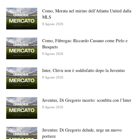
Como, Morata nel mirino dell’Atlanta United dalla
MLS
8 Agosto 2026
Como, Fàbregas: Riccardo Cassano come Pirlo e
Busquets
8 Agosto 2026
Inter, Chivu non è soddisfatto dopo la Juventus
8 Agosto 2026
Juventus, Di Gregorio incerto: sconfitta con l’Inter
8 Agosto 2026
Juventus: Di Gregorio delude, urge un nuovo
portiere