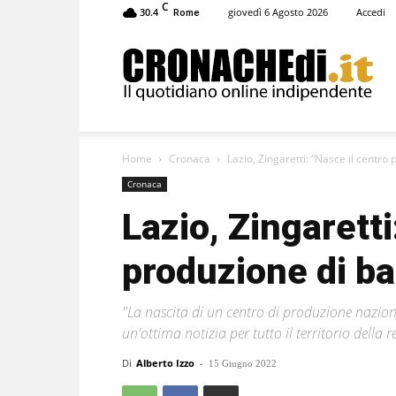
C
30.4
giovedì 6 Agosto 2026
Accedi
Rome
Cronachedi
Home
Cronaca
Lazio, Zingaretti: “Nasce il centro p
Cronaca
Lazio, Zingaretti
produzione di batt
"La nascita di un centro di produzione nazional
un'ottima notizia per tutto il territorio della r
Di
Alberto Izzo
-
15 Giugno 2022