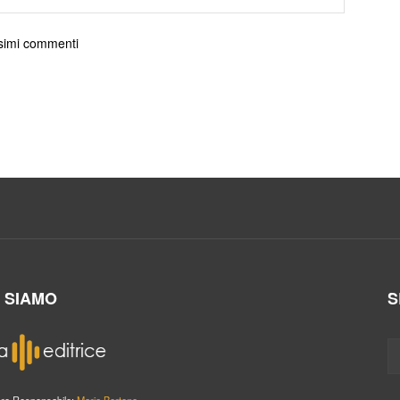
ossimi commenti
I SIAMO
S