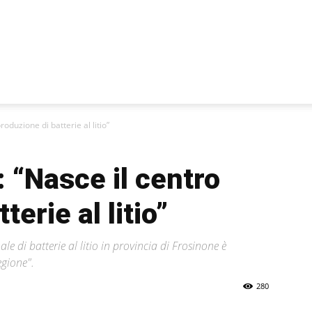
roduzione di batterie al litio”
: “Nasce il centro
erie al litio”
e di batterie al litio in provincia di Frosinone è
egione".
280