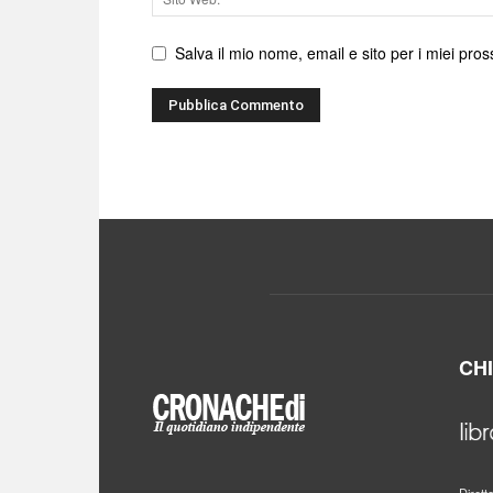
web
Salva il mio nome, email e sito per i miei pr
CH