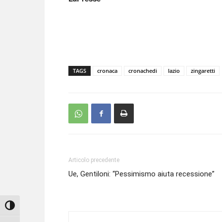
TAGS
cronaca
cronachedi
lazio
zingaretti
Articolo precedente
Ue, Gentiloni: “Pessimismo aiuta recessione”
Attiva/disattiva alto contrasto