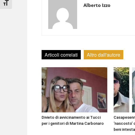
Attiva/disattiva dimensione testo
Alberto Izzo
Articoli correlati
Altro dall'autore
Divieto di avvicinamento ai Tucci
Casapesenna
per i genitori di Martina Carbonaro
‘nascosto’ d
beni intest