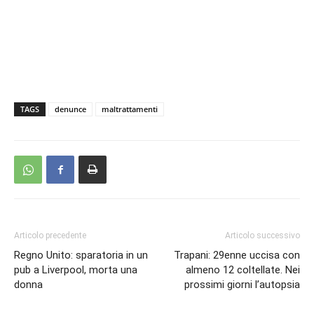
TAGS
denunce
maltrattamenti
Articolo precedente
Articolo successivo
Regno Unito: sparatoria in un
Trapani: 29enne uccisa con
pub a Liverpool, morta una
almeno 12 coltellate. Nei
donna
prossimi giorni l’autopsia