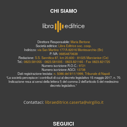
CHI SIAMO
Direttore Responsabile:
Maria Bertone
Società editrice:
Libra Editrice soc. coop.
Indirizzo:
via San Martino 177/A 82016 Montesarchio (Bn)
P. IVA:
06854870638
Redazione:
S.S. Sannitica 87, km 20,600 - 81025 Marcianise (Ce)
Tel.:
0823.581055 - 0823.581005 - 0823.821165 - Fax 0823.821725
Numero iscrizione R.O.C.:
9721
Numero iscrizione AGCI:
13738
Dati registrazione testata:
n. 5086 del 9/11/1999, Tribunale di Napoli
“La società percepisce i contributi di cui al decreto legislativo 15 maggio 2017, n. 70.
Indicazione resa ai sensi della lettera f) del comma 2 dell’articolo 5 del medesimo
decreto legislativo.”
Contattaci:
libraeditrice.caserta@virgilio.it
SEGUICI