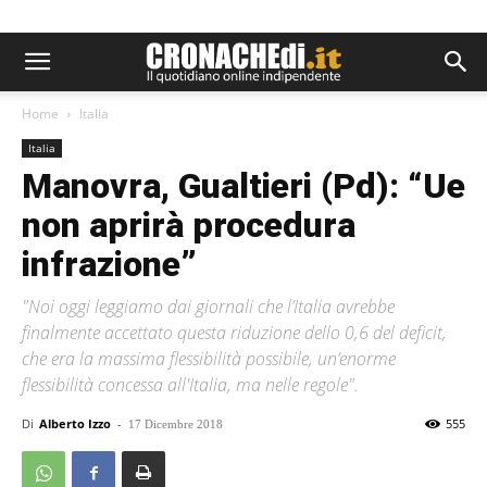
Home
Italia
Italia
Manovra, Gualtieri (Pd): “Ue
non aprirà procedura
infrazione”
"Noi oggi leggiamo dai giornali che l’Italia avrebbe
finalmente accettato questa riduzione dello 0,6 del deficit,
che era la massima flessibilità possibile, un’enorme
flessibilità concessa all'Italia, ma nelle regole".
Di
Alberto Izzo
-
555
17 Dicembre 2018