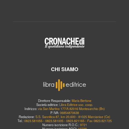
CHI SIAMO
Direttore Responsabile:
Maria Bertone
Società editrice:
Libra Editrice soc. coop.
Indirizzo:
via San Martino 177/A 82016 Montesarchio (Bn)
P. IVA:
06854870638
Redazione:
S.S. Sannitica 87, km 20,600 - 81025 Marcianise (Ce)
Tel.:
0823.581055 - 0823.581005 - 0823.821165 - Fax 0823.821725
Numero iscrizione R.O.C.:
9721
Numero iscrizione AGCI:
13738