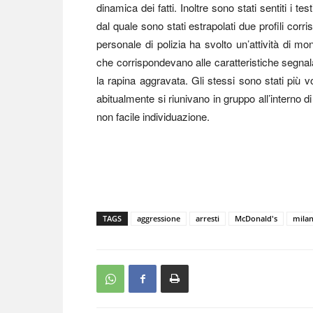
dinamica dei fatti. Inoltre sono stati sentiti i t
dal quale sono stati estrapolati due profili corris
personale di polizia ha svolto un’attività di mon
che corrispondevano alle caratteristiche segnala
la rapina aggravata. Gli stessi sono stati più vo
abitualmente si riunivano in gruppo all’interno d
non facile individuazione.
TAGS
aggressione
arresti
McDonald's
mila