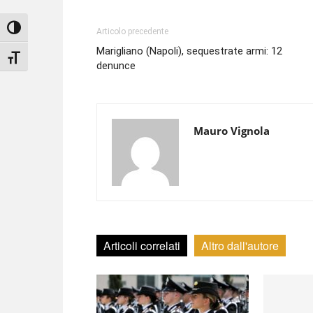
Attiva/disattiva alto contrasto
Articolo precedente
Marigliano (Napoli), sequestrate armi: 12
Attiva/disattiva dimensione testo
denunce
Mauro Vignola
Articoli correlati
Altro dall'autore