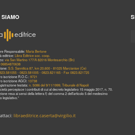
I SIAMO
S
ore Responsabile:
Maria Bertone
à editrice:
Libra Editrice soc. coop.
zzo:
via San Martino 177/A 82016 Montesarchio (Bn)
:
06854870638
ione:
S.S. Sannitica 87, km 20,600 - 81025 Marcianise (Ce)
823.581055 - 0823.581005 - 0823.821165 - Fax 0823.821725
o iscrizione R.O.C.:
9721
o iscrizione AGCI:
13738
egistrazione testata:
n. 5086 del 9/11/1999, Tribunale di Napoli
cietà percepisce i contributi di cui al decreto legislativo 15 maggio 2017, n. 70.
zione resa ai sensi della lettera f) del comma 2 dell’articolo 5 del medesimo
o legislativo.”
attaci:
libraeditrice.caserta@virgilio.it