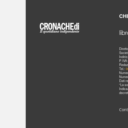
CH
Dirett
Societ
Indiri
P. IVA
Redaz
Tel.:
0
Numer
Numer
Dati r
“La so
Indica
decret
Cont