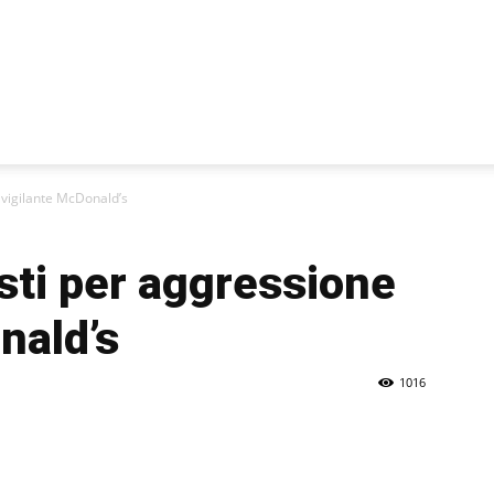
 vigilante McDonald’s
sti per aggressione
nald’s
1016