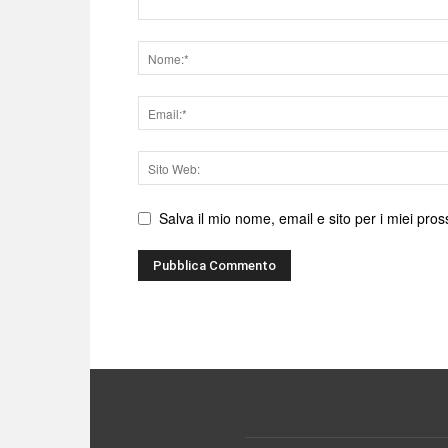
Nome
Email
Sito
web
Salva il mio nome, email e sito per i miei pr