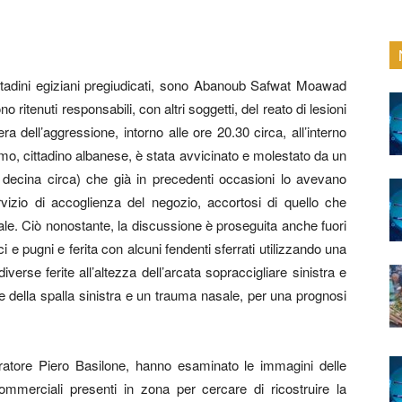
ittadini egiziani pregiudicati, sono Abanoub Safwat Moawad
tenuti responsabili, con altri soggetti, del reato di lesioni
a dell’aggressione, intorno alle ore 20.30 circa, all’interno
mo, cittadino albanese, è stata avvicinato e molestato da un
a decina circa) che già in precedenti occasioni lo avevano
rvizio di accoglienza del negozio, accortosi di quello che
cale. Ciò nonostante, la discussione è proseguita anche fuori
ci e pugni e ferita con alcuni fendenti sferrati utilizzando una
iverse ferite all’altezza dell’arcata sopraccigliare sinistra e
one della spalla sinistra e un trauma nasale, per una prognosi
ocuratore Piero Basilone, hanno esaminato le immagini delle
ommerciali presenti in zona per cercare di ricostruire la