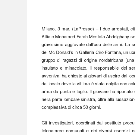
Milano, 3 mar. (LaPresse) – I due arrestati, c
Attia e Mohamed Farah Mostafa Abdelghany sono ri
gravissime aggravate dall’uso delle armi. La ser
del Mc Donald’s in Galleria Ciro Fontana, un uo
gruppo di ragazzi di origine nordafricana (un
insultato e minacciato. Il responsabile del se
avveniva, ha chiesto ai giovani di uscire dal lo
dal locale dove la vittima è stata colpita con cal
arma da punta e taglio. Il giovane ha riportato d
nella parte lombare sinistra, oltre alla lussazi
complessiva di circa 50 giorni.
Gli investigatori, coordinati dal sostituto pr
telecamere comunali e dei diversi esercizi c