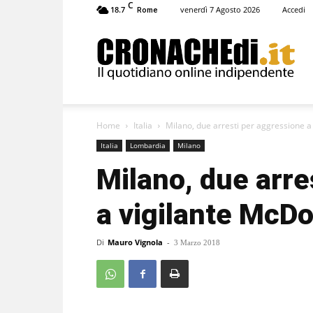
C
18.7
venerdì 7 Agosto 2026
Accedi
Rome
Cronachedi
Home
Italia
Milano, due arresti per aggressione a
Italia
Lombardia
Milano
Milano, due arre
a vigilante McDo
Di
Mauro Vignola
-
3 Marzo 2018