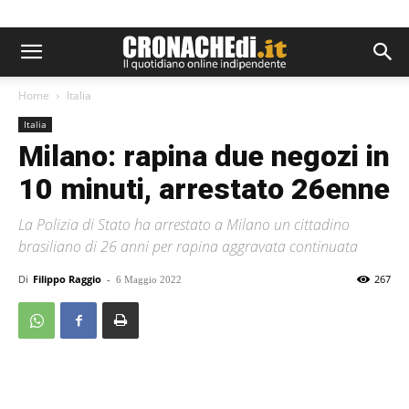
Home
Italia
Italia
Milano: rapina due negozi in
10 minuti, arrestato 26enne
La Polizia di Stato ha arrestato a Milano un cittadino
brasiliano di 26 anni per rapina aggravata continuata
Di
Filippo Raggio
-
267
6 Maggio 2022