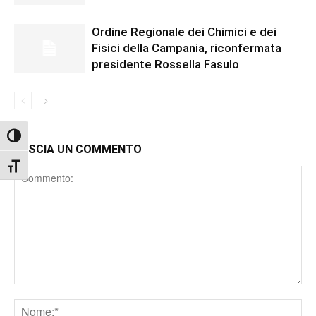
Ordine Regionale dei Chimici e dei
Fisici della Campania, riconfermata
presidente Rossella Fasulo
Attiva/disattiva alto contrasto
LASCIA UN COMMENTO
Attiva/disattiva dimensione testo
Comment
Nome