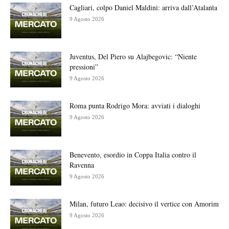
Cagliari, colpo Daniel Maldini: arriva dall’Atalanta
9 Agosto 2026
Juventus, Del Piero su Alajbegovic: “Niente
pressioni”
9 Agosto 2026
Roma punta Rodrigo Mora: avviati i dialoghi
9 Agosto 2026
Benevento, esordio in Coppa Italia contro il
Ravenna
9 Agosto 2026
Milan, futuro Leao: decisivo il vertice con Amorim
9 Agosto 2026