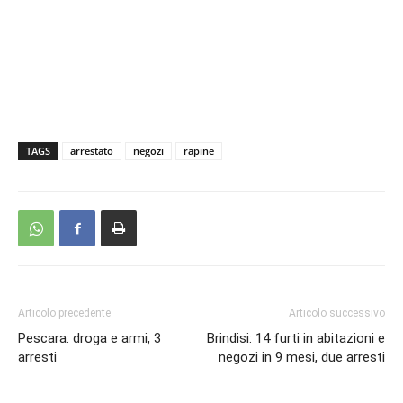
TAGS
arrestato
negozi
rapine
Articolo precedente
Articolo successivo
Pescara: droga e armi, 3
Brindisi: 14 furti in abitazioni e
arresti
negozi in 9 mesi, due arresti