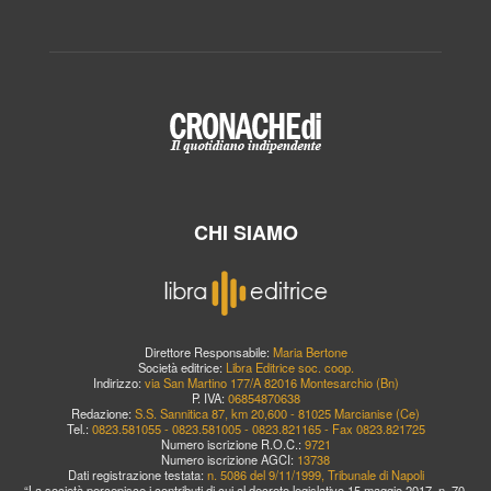
CHI SIAMO
Direttore Responsabile:
Maria Bertone
Società editrice:
Libra Editrice soc. coop.
Indirizzo:
via San Martino 177/A 82016 Montesarchio (Bn)
P. IVA:
06854870638
Redazione:
S.S. Sannitica 87, km 20,600 - 81025 Marcianise (Ce)
Tel.:
0823.581055 - 0823.581005 - 0823.821165 - Fax 0823.821725
Numero iscrizione R.O.C.:
9721
Numero iscrizione AGCI:
13738
Dati registrazione testata:
n. 5086 del 9/11/1999, Tribunale di Napoli
“La società percepisce i contributi di cui al decreto legislativo 15 maggio 2017, n. 70.