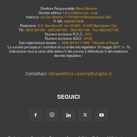
Direttore Responsabile:
Maria Bertone
Società editrice:
Libra Editrice soc. coop.
Indirizzo:
via San Martino 177/A 82016 Montesarchio (Bn)
P. IVA:
06854870638
Redazione:
S.S. Sannitica 87, km 20,600 - 81025 Marcianise (Ce)
Tel.:
0823.581055 - 0823.581005 - 0823.821165 - Fax 0823.821725
Numero iscrizione R.O.C.:
9721
Numero iscrizione AGCI:
13738
Dati registrazione testata:
n. 5086 del 9/11/1999, Tribunale di Napoli
“La società percepisce i contributi di cui al decreto legislativo 15 maggio 2017, n. 70.
Indicazione resa ai sensi della lettera f) del comma 2 dell’articolo 5 del medesimo
decreto legislativo.”
Contattaci:
libraeditrice.caserta@virgilio.it
SEGUICI