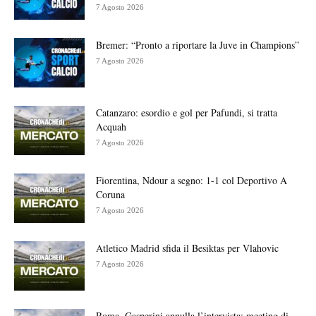
7 Agosto 2026
Bremer: “Pronto a riportare la Juve in Champions”
7 Agosto 2026
Catanzaro: esordio e gol per Pafundi, si tratta
Acquah
7 Agosto 2026
Fiorentina, Ndour a segno: 1-1 col Deportivo A
Coruna
7 Agosto 2026
Atletico Madrid sfida il Besiktas per Vlahovic
7 Agosto 2026
Roma, Gasperini annulla l’intervista: meeting di