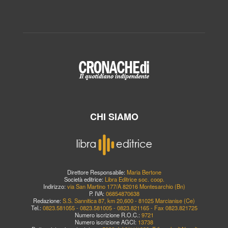
CHI SIAMO
Direttore Responsabile:
Maria Bertone
Società editrice:
Libra Editrice soc. coop.
Indirizzo:
via San Martino 177/A 82016 Montesarchio (Bn)
P. IVA:
06854870638
Redazione:
S.S. Sannitica 87, km 20,600 - 81025 Marcianise (Ce)
Tel.:
0823.581055 - 0823.581005 - 0823.821165 - Fax 0823.821725
Numero iscrizione R.O.C.:
9721
Numero iscrizione AGCI:
13738