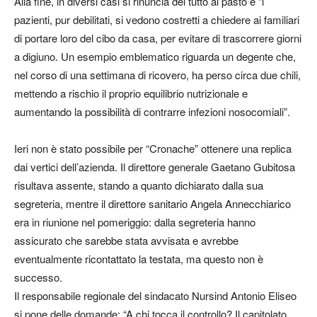
Alla fine, in diversi casi si rinuncia del tutto al pasto e “i
pazienti, pur debilitati, si vedono costretti a chiedere ai familiari
di portare loro del cibo da casa, per evitare di trascorrere giorni
a digiuno. Un esempio emblematico riguarda un degente che,
nel corso di una settimana di ricovero, ha perso circa due chili,
mettendo a rischio il proprio equilibrio nutrizionale e
aumentando la possibilità di contrarre infezioni nosocomiali”.
Ieri non è stato possibile per “Cronache” ottenere una replica
dai vertici dell’azienda. Il direttore generale Gaetano Gubitosa
risultava assente, stando a quanto dichiarato dalla sua
segreteria, mentre il direttore sanitario Angela Annecchiarico
era in riunione nel pomeriggio: dalla segreteria hanno
assicurato che sarebbe stata avvisata e avrebbe
eventualmente ricontattato la testata, ma questo non è
successo.
Il responsabile regionale del sindacato Nursind Antonio Eliseo
si pone delle domande: “A chi tocca il controllo? Il capitolato