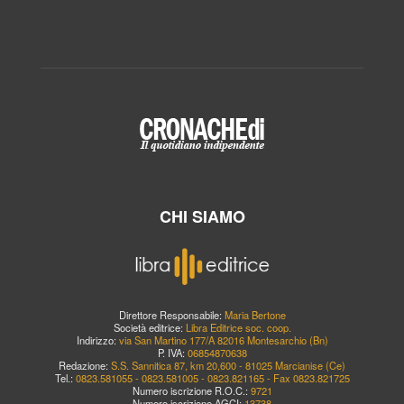
CHI SIAMO
Direttore Responsabile:
Maria Bertone
Società editrice:
Libra Editrice soc. coop.
Indirizzo:
via San Martino 177/A 82016 Montesarchio (Bn)
P. IVA:
06854870638
Redazione:
S.S. Sannitica 87, km 20,600 - 81025 Marcianise (Ce)
Tel.:
0823.581055 - 0823.581005 - 0823.821165 - Fax 0823.821725
Numero iscrizione R.O.C.:
9721
Numero iscrizione AGCI:
13738