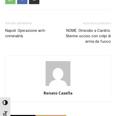
Articolo precedente
Articolo successivo
Napoli: Operazione anti-
NOME. Omicidio a Cardito:
criminalità
56enne ucciso con colpi di
arma da fuoco
Renato Casella
Attiva/disattiva alto contrasto
Attiva/disattiva dimensione testo