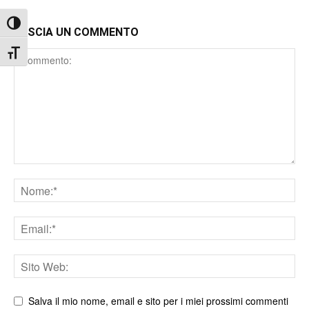
Attiva/disattiva alto contrasto
LASCIA UN COMMENTO
Attiva/disattiva dimensione testo
Comment
Nome
Email
Sito
web
Salva il mio nome, email e sito per i miei prossimi commenti