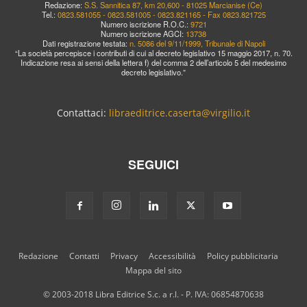
Redazione:
S.S. Sannitica 87, km 20,600 - 81025 Marcianise (Ce)
Tel.:
0823.581055 - 0823.581005 - 0823.821165 - Fax 0823.821725
Numero iscrizione R.O.C.:
9721
Numero iscrizione AGCI:
13738
Dati registrazione testata:
n. 5086 del 9/11/1999, Tribunale di Napoli
“La società percepisce i contributi di cui al decreto legislativo 15 maggio 2017, n. 70.
Indicazione resa ai sensi della lettera f) del comma 2 dell’articolo 5 del medesimo
decreto legislativo.”
Contattaci:
libraeditrice.caserta@virgilio.it
SEGUICI
Redazione
Contatti
Privacy
Accessibilità
Policy pubblicitaria
Mappa del sito
© 2003-2018 Libra Editrice S.c. a r.l. - P. IVA: 06854870638