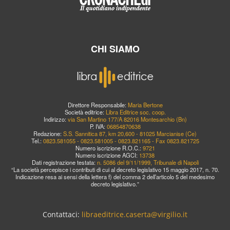
CHI SIAMO
Direttore Responsabile:
Maria Bertone
Società editrice:
Libra Editrice soc. coop.
Indirizzo:
via San Martino 177/A 82016 Montesarchio (Bn)
P. IVA:
06854870638
Redazione:
S.S. Sannitica 87, km 20,600 - 81025 Marcianise (Ce)
Tel.:
0823.581055 - 0823.581005 - 0823.821165 - Fax 0823.821725
Numero iscrizione R.O.C.:
9721
Numero iscrizione AGCI:
13738
Dati registrazione testata:
n. 5086 del 9/11/1999, Tribunale di Napoli
“La società percepisce i contributi di cui al decreto legislativo 15 maggio 2017, n. 70.
Indicazione resa ai sensi della lettera f) del comma 2 dell’articolo 5 del medesimo
decreto legislativo.”
Contattaci:
libraeditrice.caserta@virgilio.it