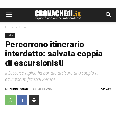
Home
Italia
Italia
Percorrono itinerario
interdetto: salvata coppia
di escursionisti
Il Soccorso alpino ha portato al sicuro una coppia di
escursionisti francesi 29enne
Di
Filippo Raggio
-
239
18 Agosto 2019