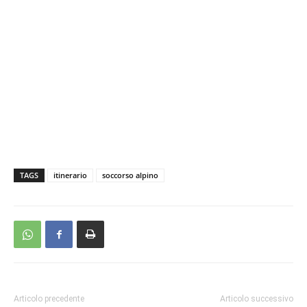
TAGS
itinerario
soccorso alpino
Articolo precedente
Articolo successivo