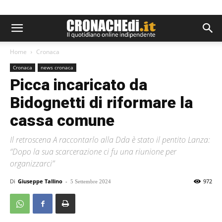
Home
Cronaca
Cronaca
news cronaca
Picca incaricato da
Bidognetti di riformare la
cassa comune
Il retroscena A raccontarlo alla Dda è stato il pentito Lanza:
“Dopo la sua scarcerazione ci fu una riunione per
organizzarci”
Di
Giuseppe Tallino
-
972
5 Settembre 2024