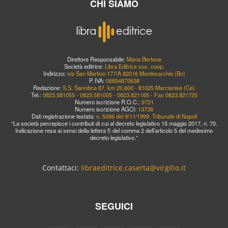
CHI SIAMO
Direttore Responsabile:
Maria Bertone
Società editrice:
Libra Editrice soc. coop.
Indirizzo:
via San Martino 177/A 82016 Montesarchio (Bn)
P. IVA:
06854870638
Redazione:
S.S. Sannitica 87, km 20,600 - 81025 Marcianise (Ce)
Tel.:
0823.581055 - 0823.581005 - 0823.821165 - Fax 0823.821725
Numero iscrizione R.O.C.:
9721
Numero iscrizione AGCI:
13738
Dati registrazione testata:
n. 5086 del 9/11/1999, Tribunale di Napoli
“La società percepisce i contributi di cui al decreto legislativo 15 maggio 2017, n. 70.
Indicazione resa ai sensi della lettera f) del comma 2 dell’articolo 5 del medesimo
decreto legislativo.”
Contattaci:
libraeditrice.caserta@virgilio.it
SEGUICI