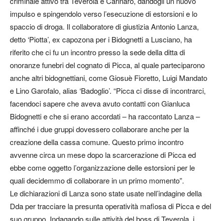
criminale attivo tra Teverola e Carinaro, dandogli un nuovo
impulso e spingendolo verso l’esecuzione di estorsioni e lo
spaccio di droga. Il collaboratore di giustizia Antonio Lanza,
detto ‘Piotta’, ex capozona per i Bidognetti a Lusciano, ha
riferito che ci fu un incontro presso la sede della ditta di
onoranze funebri del cognato di Picca, al quale parteciparono
anche altri bidognettiani, come Giosuè Fioretto, Luigi Mandato
e Lino Garofalo, alias ‘Badoglio’. “Picca ci disse di incontrarci,
facendoci sapere che aveva avuto contatti con Gianluca
Bidognetti e che si erano accordati – ha raccontato Lanza –
affinché i due gruppi dovessero collaborare anche per la
creazione della cassa comune. Questo primo incontro
avvenne circa un mese dopo la scarcerazione di Picca ed
ebbe come oggetto l’organizzazione delle estorsioni per le
quali decidemmo di collaborare in un primo momento”.
Le dichiarazioni di Lanza sono state usate nell’indagine della
Dda per tracciare la presunta operatività mafiosa di Picca e del
suo gruppo. Indagando sulle attività del boss di Teverola, i