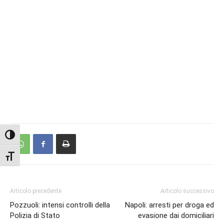
Attiva/disattiva alto contrasto
Attiva/disattiva dimensione testo
Articolo precedente
Articolo successivo
Pozzuoli: intensi controlli della
Napoli: arresti per droga ed
Polizia di Stato
evasione dai domiciliari