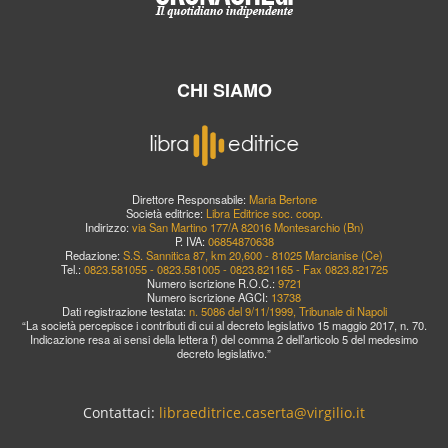
CHI SIAMO
Direttore Responsabile:
Maria Bertone
Società editrice:
Libra Editrice soc. coop.
Indirizzo:
via San Martino 177/A 82016 Montesarchio (Bn)
P. IVA:
06854870638
Redazione:
S.S. Sannitica 87, km 20,600 - 81025 Marcianise (Ce)
Tel.:
0823.581055 - 0823.581005 - 0823.821165 - Fax 0823.821725
Numero iscrizione R.O.C.:
9721
Numero iscrizione AGCI:
13738
Dati registrazione testata:
n. 5086 del 9/11/1999, Tribunale di Napoli
“La società percepisce i contributi di cui al decreto legislativo 15 maggio 2017, n. 70.
Indicazione resa ai sensi della lettera f) del comma 2 dell’articolo 5 del medesimo
decreto legislativo.”
Contattaci:
libraeditrice.caserta@virgilio.it