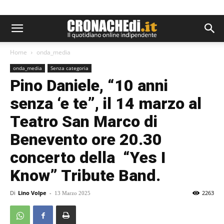
Home
onda_media
onda_media
Senza categoria
Pino Daniele, “10 anni
senza ‘e te”, il 14 marzo al
Teatro San Marco di
Benevento ore 20.30
concerto della “Yes I
Know” Tribute Band.
Di
Lino Volpe
-
2263
13 Marzo 2025