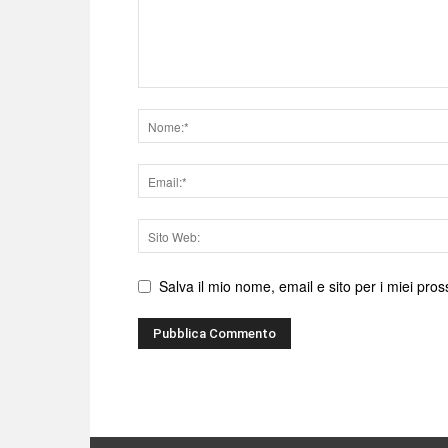
Nome
Email
Sito
web
Salva il mio nome, email e sito per i miei pr