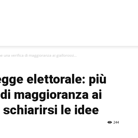
e una verifica di maggioranza ai giallorossi...
gge elettorale: più
 di maggioranza ai
 schiarirsi le idee
244