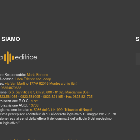
I SIAMO
S
ore Responsabile:
Maria Bertone
à editrice:
Libra Editrice soc. coop.
zzo:
via San Martino 177/A 82016 Montesarchio (Bn)
:
06854870638
ione:
S.S. Sannitica 87, km 20,600 - 81025 Marcianise (Ce)
823.581055 - 0823.581005 - 0823.821165 - Fax 0823.821725
o iscrizione R.O.C.:
9721
o iscrizione AGCI:
13738
egistrazione testata:
n. 5086 del 9/11/1999, Tribunale di Napoli
cietà percepisce i contributi di cui al decreto legislativo 15 maggio 2017, n. 70.
zione resa ai sensi della lettera f) del comma 2 dell’articolo 5 del medesimo
o legislativo.”