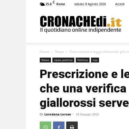
C
25.8
sabato 8 Agosto 2026
Accedi
Rome
Cronachedi
Home
News
Prescrizione e legge elettorale: più ch
News
news politica
Politica
top
Prescrizione e le
che una verifica
giallorossi serve
Di
Loredana Lerose
-
18 Gennaio 2020