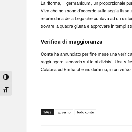
La riforma, il ‘germanicum’, un proporzionale pu
Viva che non sono d’accordo sulla soglia fissat
referendaria della Lega che puntava ad un siste
trovare la quadra giusta e approvare in tempi stre
Verifica di maggioranza
Conte
ha annunciato per fine mese una verifica
raggiungere l’accordo sui temi divisivi. Una
miss
Calabria ed Emilia che incideranno, in un verso o
Attiva/disattiva alto contrasto
Attiva/disattiva dimensione testo
TAGS
governo
lodo conte