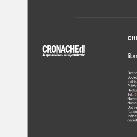
CH
Dirett
Societ
Indiri
P. IVA
Redaz
Tel.:
0
Numer
Numer
Dati r
“La so
Indica
decret