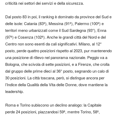
criticità nei settori dei servizi e della sicurezza.
Dal posto 83 in poi, il ranking è dominato da province del Sud e
delle isole: Catania (83ª), Messina (91ª), Palermo (100ª) e
territori meno urbanizzati come il Sud Sardegna (93°), Enna
(97ª) e Cosenza (102ª). Anche le grandi città del Nord e del
Centro non sono esenti da cali significativi. Milano, al 12°
posto, perde quattro posizioni rispetto al 2023, pur mantenendo
una posizione di rilievo nel panorama nazionale. Peggio va a
Bologna, che scivola di sette posizioni, e a Firenze, che crolla
dal gruppo delle prime dieci al 36° posto, segnando un calo di
30 posizioni. La città toscana, però, si distingue ancora per
l’Indice della Qualità della Vita delle Donne, dove mantiene la
leadership.
Roma e Torino subiscono un declino analogo: la Capitale
perde 24 posizioni, piazzandosi 59ª, mentre Torino, 58ª,