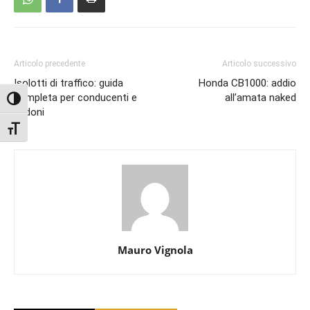
Articolo precedente
Articolo successivo
Isolotti di traffico: guida
Honda CB1000: addio
completa per conducenti e
all’amata naked
Attiva/disattiva alto contrasto
pedoni
Attiva/disattiva dimensione testo
Mauro Vignola