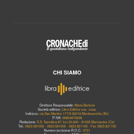
CHI SIAMO
Direttore Responsabile:
Maria Bertone
Società editrice:
Libra Editrice soc. coop.
Indirizzo:
via San Martino 177/A 82016 Montesarchio (Bn)
P. IVA:
06854870638
Redazione:
S.S. Sannitica 87, km 20,600 - 81025 Marcianise (Ce)
Tel.:
0823.581055 - 0823.581005 - 0823.821165 - Fax 0823.821725
Numero iscrizione R.O.C.:
9721