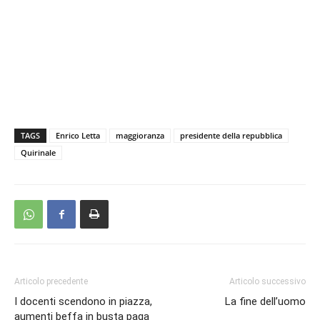
TAGS
Enrico Letta
maggioranza
presidente della repubblica
Quirinale
Articolo precedente
Articolo successivo
I docenti scendono in piazza,
La fine dell’uomo
aumenti beffa in busta paga