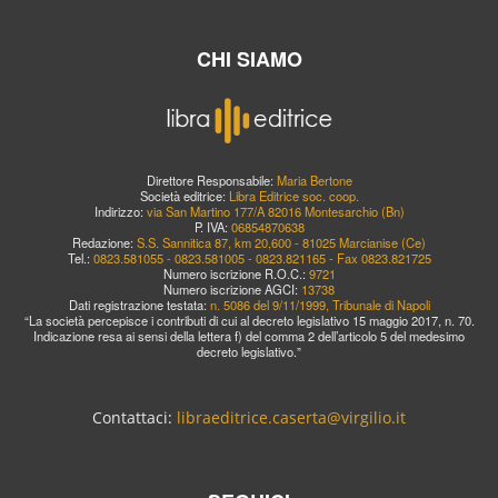
CHI SIAMO
Direttore Responsabile:
Maria Bertone
Società editrice:
Libra Editrice soc. coop.
Indirizzo:
via San Martino 177/A 82016 Montesarchio (Bn)
P. IVA:
06854870638
Redazione:
S.S. Sannitica 87, km 20,600 - 81025 Marcianise (Ce)
Tel.:
0823.581055 - 0823.581005 - 0823.821165 - Fax 0823.821725
Numero iscrizione R.O.C.:
9721
Numero iscrizione AGCI:
13738
Dati registrazione testata:
n. 5086 del 9/11/1999, Tribunale di Napoli
“La società percepisce i contributi di cui al decreto legislativo 15 maggio 2017, n. 70.
Indicazione resa ai sensi della lettera f) del comma 2 dell’articolo 5 del medesimo
decreto legislativo.”
Contattaci:
libraeditrice.caserta@virgilio.it