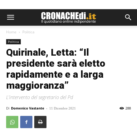
Home
Politica
Politica
Quirinale, Letta: “Il
presidente sarà eletto
rapidamente e a larga
maggioranza”
L'intervento del segretario del Pd
Di
Domenico Vastante
-
288
11 Dicembre 2021