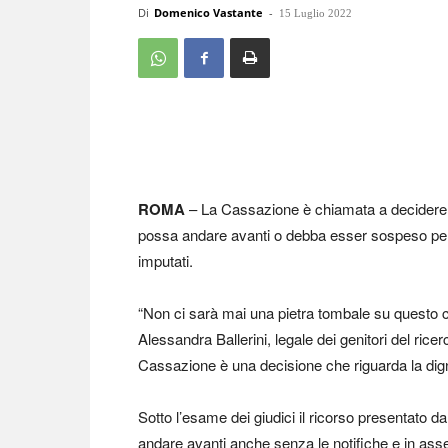
Di
Domenico Vastante
-
15 Luglio 2022
ROMA
– La Cassazione è chiamata a decidere se
possa andare avanti o debba esser sospeso per l
imputati.
“Non ci sarà mai una pietra tombale su questo 
Alessandra Ballerini, legale dei genitori del rice
Cassazione è una decisione che riguarda la dignit
Sotto l’esame dei giudici il ricorso presentato 
andare avanti anche senza le notifiche e in asse