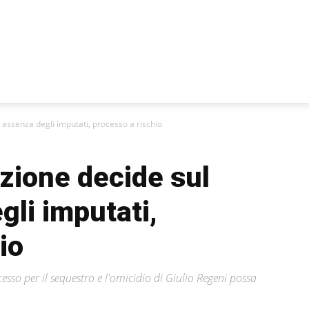
 assenza degli imputati, processo a rischio
zione decide sul
li imputati,
io
esso per il sequestro e l'omicidio di Giulio Regeni possa