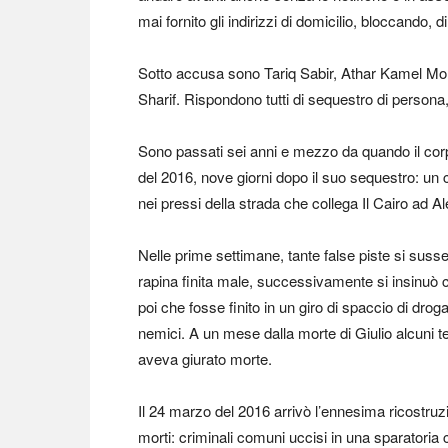
mai fornito gli indirizzi di domicilio, bloccando, d
Sotto accusa sono Tariq Sabir, Athar Kamel M
Sharif. Rispondono tutti di sequestro di persona,
Sono passati sei anni e mezzo da quando il corpo
del 2016, nove giorni dopo il suo sequestro: un 
nei pressi della strada che collega Il Cairo ad A
Nelle prime settimane, tante false piste si susse
rapina finita male, successivamente si insinuò c
poi che fosse finito in un giro di spaccio di droga
nemici. A un mese dalla morte di Giulio alcuni te
aveva giurato morte.
Il 24 marzo del 2016 arrivò l’ennesima ricostru
morti: criminali comuni uccisi in una sparatoria co