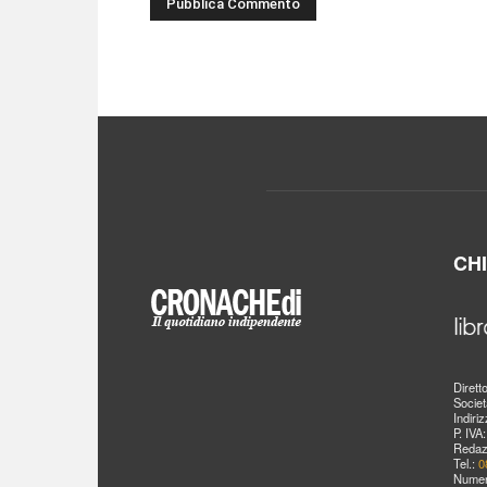
CH
Dirett
Societ
Indiri
P. IVA
Redaz
Tel.:
0
Numer