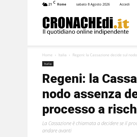
C
21
sabato 8 Agosto 2026
Accedi
Rome
Cronachedi
Home
Italia
Regeni: la Cassazione decide sul nodo
Italia
Regeni: la Cassa
nodo assenza deg
processo a risch
La Cassazione è chiamata a decidere se il proc
andare avanti