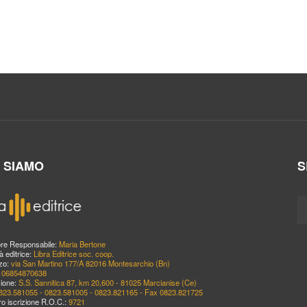
I SIAMO
S
ore Responsabile:
Maria Bertone
à editrice:
Libra Editrice soc. coop.
zzo:
via San Martino 177/A 82016 Montesarchio (Bn)
:
06854870638
ione:
S.S. Sannitica 87, km 20,600 - 81025 Marcianise (Ce)
823.581055 - 0823.581005 - 0823.821165 - Fax 0823.821725
o iscrizione R.O.C.:
9721