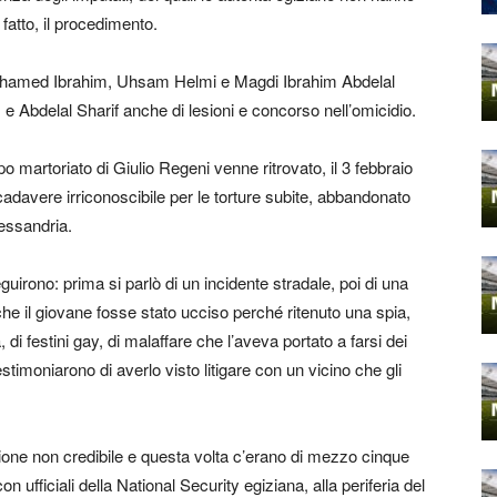
i fatto, il procedimento.
ohamed Ibrahim, Uhsam Helmi e Magdi Ibrahim Abdelal
 e Abdelal Sharif anche di lesioni e concorso nell’omicidio.
 martoriato di Giulio Regeni venne ritrovato, il 3 febbraio
cadavere irriconoscibile per le torture subite, abbandonato
lessandria.
guirono: prima si parlò di un incidente stradale, poi di una
he il giovane fosse stato ucciso perché ritenuto una spia,
, di festini gay, di malaffare che l’aveva portato a farsi dei
stimoniarono di averlo visto litigare con un vicino che gli
zione non credibile e questa volta c’erano di mezzo cinque
n ufficiali della National Security egiziana, alla periferia del