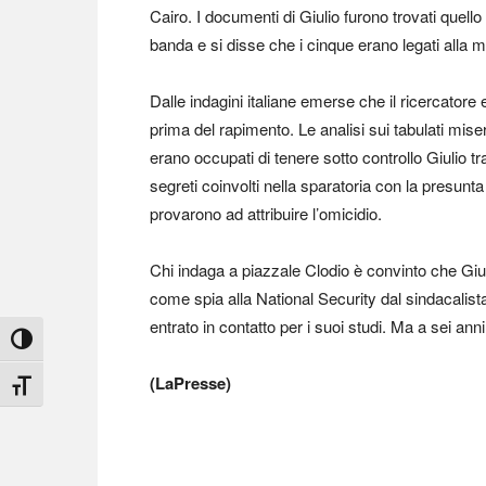
Cairo. I documenti di Giulio furono trovati quell
banda e si disse che i cinque erano legati alla m
Dalle indagini italiane emerse che il ricercatore 
prima del rapimento. Le analisi sui tabulati misero
erano occupati di tenere sotto controllo Giulio tr
segreti coinvolti nella sparatoria con la presunta
provarono ad attribuire l’omicidio.
Chi indaga a piazzale Clodio è convinto che Giul
come spia alla National Security dal sindacalis
entrato in contatto per i suoi studi. Ma a sei ann
Attiva/disattiva alto contrasto
(LaPresse)
Attiva/disattiva dimensione testo