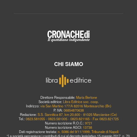
CHI SIAMO
Direttore Responsabile:
Maria Bertone
Società editrice:
Libra Editrice soc. coop.
Indirizzo:
via San Martino 177/A 82016 Montesarchio (Bn)
P. IVA:
06854870638
Redazione:
S.S. Sannitica 87, km 20,600 - 81025 Marcianise (Ce)
Tel.:
0823.581055 - 0823.581005 - 0823.821165 - Fax 0823.821725
Numero iscrizione R.O.C.:
9721
Numero iscrizione AGCI:
13738
Dati registrazione testata:
n. 5086 del 9/11/1999, Tribunale di Napoli
“La società percepisce i contributi di cui al decreto legislativo 15 maggio 2017, n. 70.