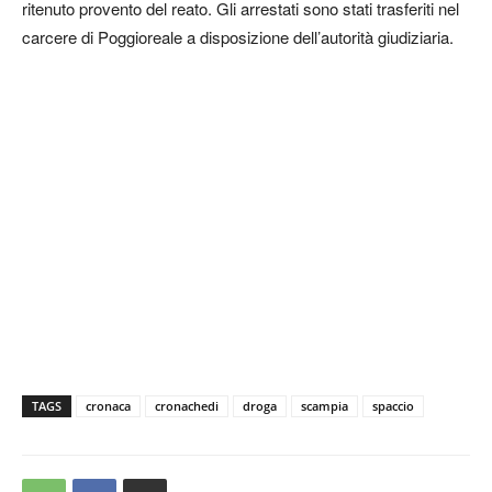
ritenuto provento del reato. Gli arrestati sono stati trasferiti nel
carcere di Poggioreale a disposizione dell’autorità giudiziaria.
TAGS
cronaca
cronachedi
droga
scampia
spaccio