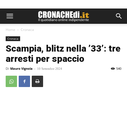
Home
Cronaca
Cronaca
Scampia, blitz nella ’33’: tre
arresti per spaccio
Di
Mauro Vignola
-
540
10 Settembre 2024