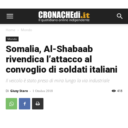
Home
Mondo
Mondo
Somalia, Al-Shabaab
rivendica l’attacco al
convoglio di soldati italiani
Il veicolo è stato preso di mira lungo la via industriale
Di
Giusy Staro
-
418
1 Ottobre 2018