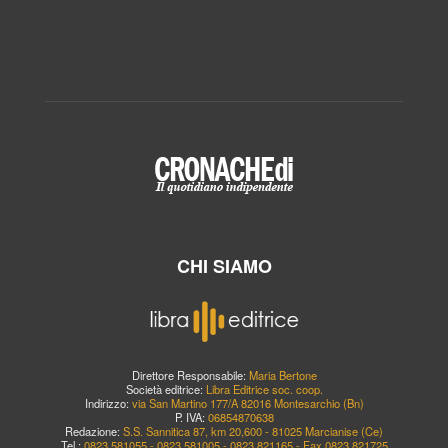
CHI SIAMO
Direttore Responsabile:
Maria Bertone
Società editrice:
Libra Editrice soc. coop.
Indirizzo:
via San Martino 177/A 82016 Montesarchio (Bn)
P. IVA:
06854870638
Redazione:
S.S. Sannitica 87, km 20,600 - 81025 Marcianise (Ce)
Tel.:
0823.581055 - 0823.581005 - 0823.821165 - Fax 0823.821725