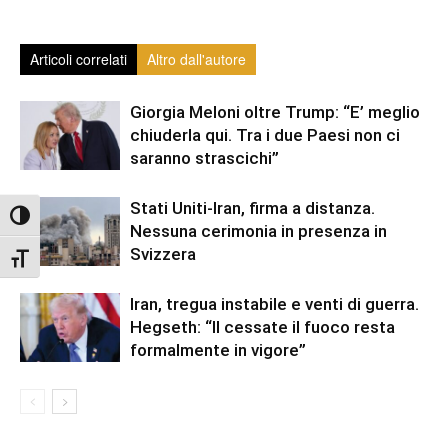
Articoli correlati
Altro dall'autore
Giorgia Meloni oltre Trump: “E’ meglio
chiuderla qui. Tra i due Paesi non ci
saranno strascichi”
Stati Uniti-Iran, firma a distanza.
Attiva/disattiva alto contrasto
Nessuna cerimonia in presenza in
Svizzera
Attiva/disattiva dimensione testo
Iran, tregua instabile e venti di guerra.
Hegseth: “Il cessate il fuoco resta
formalmente in vigore”