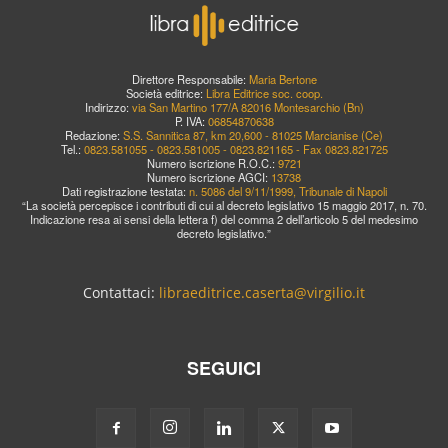
Direttore Responsabile:
Maria Bertone
Società editrice:
Libra Editrice soc. coop.
Indirizzo:
via San Martino 177/A 82016 Montesarchio (Bn)
P. IVA:
06854870638
Redazione:
S.S. Sannitica 87, km 20,600 - 81025 Marcianise (Ce)
Tel.:
0823.581055 - 0823.581005 - 0823.821165 - Fax 0823.821725
Numero iscrizione R.O.C.:
9721
Numero iscrizione AGCI:
13738
Dati registrazione testata:
n. 5086 del 9/11/1999, Tribunale di Napoli
“La società percepisce i contributi di cui al decreto legislativo 15 maggio 2017, n. 70.
Indicazione resa ai sensi della lettera f) del comma 2 dell’articolo 5 del medesimo
decreto legislativo.”
Contattaci:
libraeditrice.caserta@virgilio.it
SEGUICI