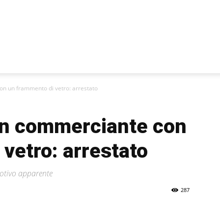
on un frammento di vetro: arrestato
 un commerciante con
vetro: arrestato
motivo apparente
287