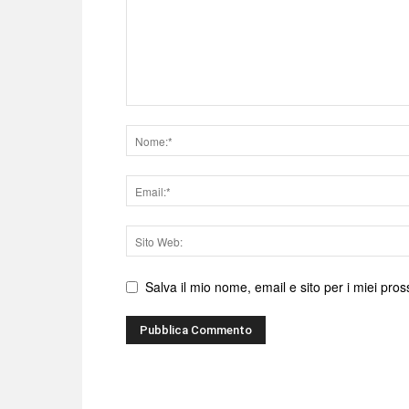
Nome
Email
Sito
web
Salva il mio nome, email e sito per i miei pr