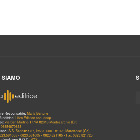
I SIAMO
S
ore Responsabile:
Maria Bertone
à editrice:
Libra Editrice soc. coop.
zzo:
via San Martino 177/A 82016 Montesarchio (Bn)
:
06854870638
ione:
S.S. Sannitica 87, km 20,600 - 81025 Marcianise (Ce)
823.581055 - 0823.581005 - 0823.821165 - Fax 0823.821725
o iscrizione R.O.C.:
9721