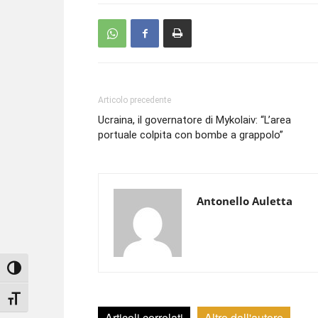
Articolo precedente
Ucraina, il governatore di Mykolaiv: “L’area
portuale colpita con bombe a grappolo”
Antonello Auletta
Attiva/disattiva alto contrasto
Attiva/disattiva dimensione testo
Articoli correlati
Altro dall'autore