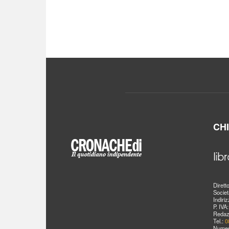
CH
Dirett
Societ
Indiri
P. IVA
Redaz
Tel.:
0
Numer