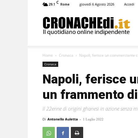
C
29.1
giovedì 6 Agosto 2026
Accedi
Rome
Cronachedi
Home
Cronaca
Napoli, ferisce un commerciante c
Cronaca
Napoli, ferisce
un frammento di 
Il 22enne di origini ghanesi in azione senza 
Di
Antonello Auletta
-
1 Luglio 2022