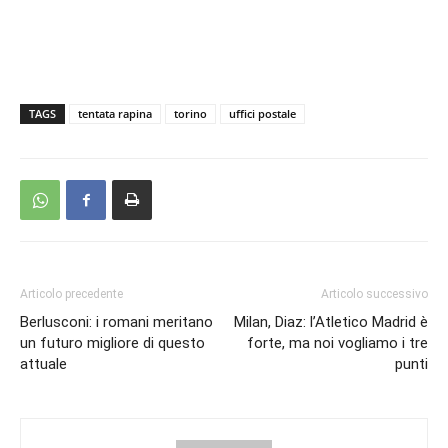
TAGS
tentata rapina
torino
uffici postale
Articolo precedente
Articolo successivo
Berlusconi: i romani meritano
Milan, Diaz: l’Atletico Madrid è
un futuro migliore di questo
forte, ma noi vogliamo i tre
attuale
punti