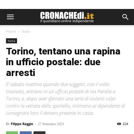
Home
Italia
Italia
Torino, tentano una rapina
in ufficio postale: due
arresti
E’ sabato mattina quando due soggetti, con il volto
travisato, entrano in un ufficio postale di via Parella a
Torino, e, dopo aver sferrato una serie di violenti colpi
contro la vetrata dello sportello, intimano al dipendente di
consegnare loro il denaro presente in cassa
Di
Filippo Raggio
-
224
27 Settembre 2021