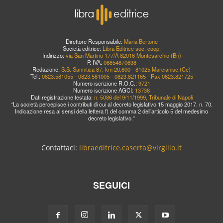
Direttore Responsabile:
Maria Bertone
Società editrice:
Libra Editrice soc. coop.
Indirizzo:
via San Martino 177/A 82016 Montesarchio (Bn)
P. IVA:
06854870638
Redazione:
S.S. Sannitica 87, km 20,600 - 81025 Marcianise (Ce)
Tel.:
0823.581055 - 0823.581005 - 0823.821165 - Fax 0823.821725
Numero iscrizione R.O.C.:
9721
Numero iscrizione AGCI:
13738
Dati registrazione testata:
n. 5086 del 9/11/1999, Tribunale di Napoli
“La società percepisce i contributi di cui al decreto legislativo 15 maggio 2017, n. 70.
Indicazione resa ai sensi della lettera f) del comma 2 dell’articolo 5 del medesimo
decreto legislativo.”
Contattaci:
libraeditrice.caserta@virgilio.it
SEGUICI