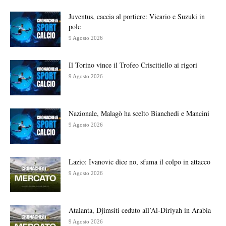
Juventus, caccia al portiere: Vicario e Suzuki in
pole
9 Agosto 2026
Il Torino vince il Trofeo Criscitiello ai rigori
9 Agosto 2026
Nazionale, Malagò ha scelto Bianchedi e Mancini
9 Agosto 2026
Lazio: Ivanovic dice no, sfuma il colpo in attacco
9 Agosto 2026
Atalanta, Djimsiti ceduto all’Al-Diriyah in Arabia
9 Agosto 2026