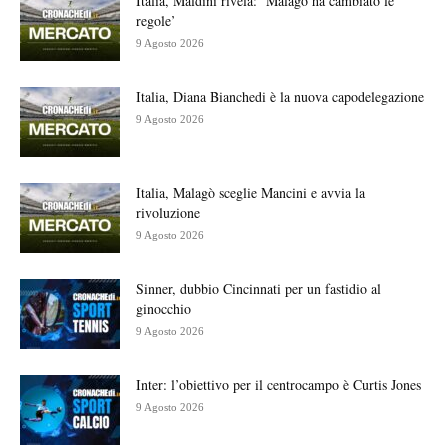
Italia, Maldini rivela: ‘Malagò ha cambiato le
regole’
9 Agosto 2026
Italia, Diana Bianchedi è la nuova capodelegazione
9 Agosto 2026
Italia, Malagò sceglie Mancini e avvia la
rivoluzione
9 Agosto 2026
Sinner, dubbio Cincinnati per un fastidio al
ginocchio
9 Agosto 2026
Inter: l’obiettivo per il centrocampo è Curtis Jones
9 Agosto 2026