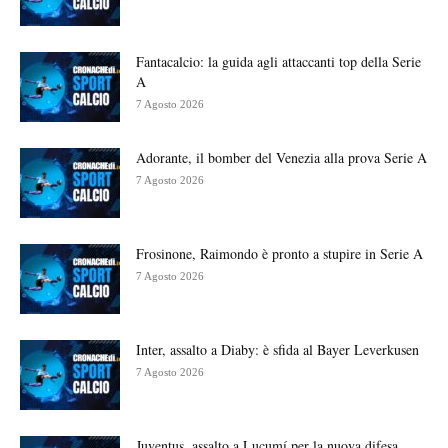
Fantacalcio: la guida agli attaccanti top della Serie
A
7 Agosto 2026
Adorante, il bomber del Venezia alla prova Serie A
7 Agosto 2026
Frosinone, Raimondo è pronto a stupire in Serie A
7 Agosto 2026
Inter, assalto a Diaby: è sfida al Bayer Leverkusen
7 Agosto 2026
Juventus, assalto a Lucumí per la nuova difesa