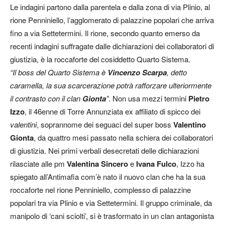
Le indagini partono dalla parentela e dalla zona di via Plinio, al
rione Penniniello, l’agglomerato di palazzine popolari che arriva
fino a via Settetermini. Il rione, secondo quanto emerso da
recenti indagini suffragate dalle dichiarazioni dei collaboratori di
giustizia, è la roccaforte del cosiddetto Quarto Sistema.
“Il boss del Quarto Sistema è
Vincenzo Scarpa
, detto
caramella, la sua scarcerazione potrà rafforzare ulteriormente
il contrasto con il clan
Gionta
”
. Non usa mezzi termini
Pietro
Izzo
, il 46enne di Torre Annunziata ex affiliato di spicco dei
valentini
, soprannome dei seguaci del super boss
Valentino
Gionta
, da quattro mesi passato nella schiera dei collaboratori
di giustizia. Nei primi verbali desecretati delle dichiarazioni
rilasciate alle pm
Valentina Sincero
e
Ivana Fulco
, Izzo ha
spiegato all’Antimafia com’è nato il nuovo clan che ha la sua
roccaforte nel rione Penniniello, complesso di palazzine
popolari tra via Plinio e via Settetermini. Il gruppo criminale, da
manipolo di ‘cani sciolti’, si è trasformato in un clan antagonista