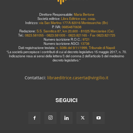
Direttore Responsabile:
Maria Bertone
Società editrice:
Libra Editrice soc. coop.
Indirizzo:
via San Martino 177/A 82016 Montesarchio (Bn)
P. IVA:
06854870638
Redazione:
S.S. Sannitica 87, km 20,600 - 81025 Marcianise (Ce)
Tel.:
0823.581055 - 0823.581005 - 0823.821165 - Fax 0823.821725
Numero iscrizione R.O.C.:
9721
Numero iscrizione AGCI:
13738
Dati registrazione testata:
n. 5086 del 9/11/1999, Tribunale di Napoli
“La società percepisce i contributi di cui al decreto legislativo 15 maggio 2017, n. 70.
Indicazione resa ai sensi della lettera f) del comma 2 dell’articolo 5 del medesimo
decreto legislativo.”
Contattaci:
libraeditrice.caserta@virgilio.it
SEGUICI