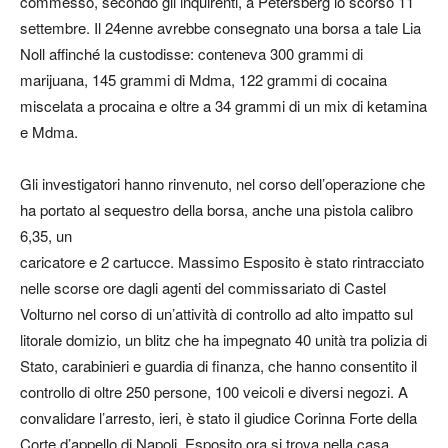
commesso, secondo gli inquirenti, a Petersberg lo scorso 11
settembre. Il 24enne avrebbe consegnato una borsa a tale Lia
Noll affinché la custodisse: conteneva 300 grammi di
marijuana, 145 grammi di Mdma, 122 grammi di cocaina
miscelata a procaina e oltre a 34 grammi di un mix di ketamina
e Mdma.
Gli investigatori hanno rinvenuto, nel corso dell’operazione che
ha portato al sequestro della borsa, anche una pistola calibro
6,35, un
caricatore e 2 cartucce. Massimo Esposito è stato rintracciato
nelle scorse ore dagli agenti del commissariato di Castel
Volturno nel corso di un’attività di controllo ad alto impatto sul
litorale domizio, un blitz che ha impegnato 40 unità tra polizia di
Stato, carabinieri e guardia di finanza, che hanno consentito il
controllo di oltre 250 persone, 100 veicoli e diversi negozi. A
convalidare l’arresto, ieri, è stato il giudice Corinna Forte della
Corte d’appello di Napoli. Esposito ora si trova nella casa