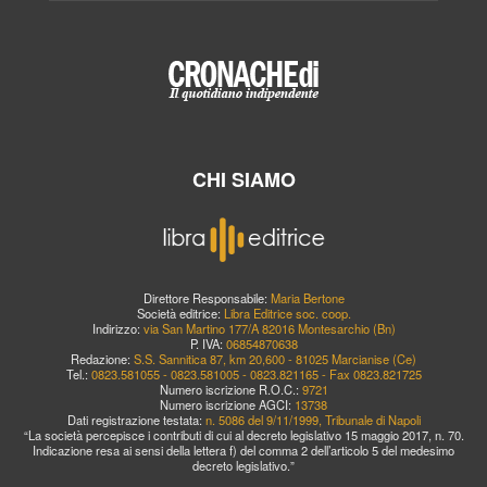
CHI SIAMO
Direttore Responsabile:
Maria Bertone
Società editrice:
Libra Editrice soc. coop.
Indirizzo:
via San Martino 177/A 82016 Montesarchio (Bn)
P. IVA:
06854870638
Redazione:
S.S. Sannitica 87, km 20,600 - 81025 Marcianise (Ce)
Tel.:
0823.581055 - 0823.581005 - 0823.821165 - Fax 0823.821725
Numero iscrizione R.O.C.:
9721
Numero iscrizione AGCI:
13738
Dati registrazione testata:
n. 5086 del 9/11/1999, Tribunale di Napoli
“La società percepisce i contributi di cui al decreto legislativo 15 maggio 2017, n. 70.
Indicazione resa ai sensi della lettera f) del comma 2 dell’articolo 5 del medesimo
decreto legislativo.”