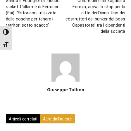
Sanità e Fuorigrotta, incubo
Ombre del clan Zagaria a
racket. L’allarme di Ferrucci
Formia, arriva lo stop per la
(Fai): “Estorsioni utilizzate
ditta dei Diana. Uno dei
dalle cosche per tenere i
costruttori dei bunker del boss
territori sotto scacco”
‘Capastorta’ tra i dipendenti
della società
Attiva/disattiva alto contrasto
Attiva/disattiva dimensione testo
Giuseppe Tallino
Articoli correlati
Altro dall'autore