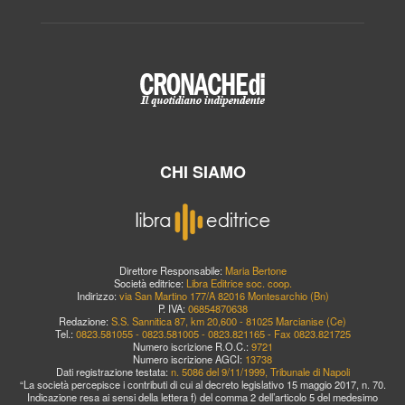
CHI SIAMO
Direttore Responsabile:
Maria Bertone
Società editrice:
Libra Editrice soc. coop.
Indirizzo:
via San Martino 177/A 82016 Montesarchio (Bn)
P. IVA:
06854870638
Redazione:
S.S. Sannitica 87, km 20,600 - 81025 Marcianise (Ce)
Tel.:
0823.581055 - 0823.581005 - 0823.821165 - Fax 0823.821725
Numero iscrizione R.O.C.:
9721
Numero iscrizione AGCI:
13738
Dati registrazione testata:
n. 5086 del 9/11/1999, Tribunale di Napoli
“La società percepisce i contributi di cui al decreto legislativo 15 maggio 2017, n. 70.
Indicazione resa ai sensi della lettera f) del comma 2 dell’articolo 5 del medesimo