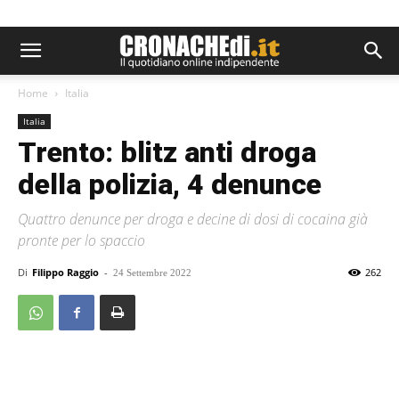
Home
Italia
Italia
Trento: blitz anti droga
della polizia, 4 denunce
Quattro denunce per droga e decine di dosi di cocaina già
pronte per lo spaccio
Di
Filippo Raggio
-
262
24 Settembre 2022