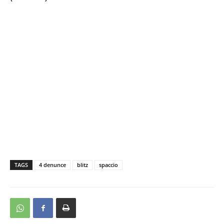
TAGS
4 denunce
blitz
spaccio