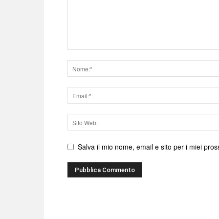
Nome
Email
Sito
web
Salva il mio nome, email e sito per i miei pr