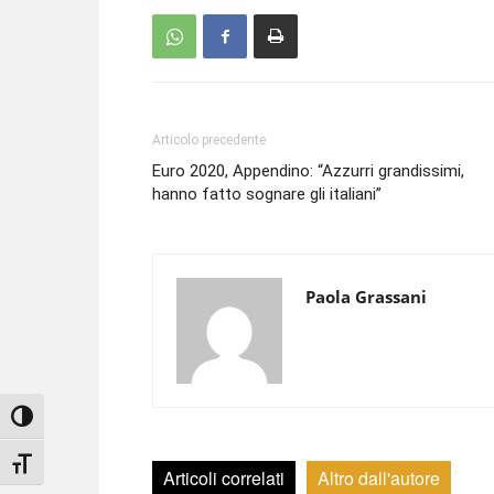
Articolo precedente
Euro 2020, Appendino: “Azzurri grandissimi,
hanno fatto sognare gli italiani”
Paola Grassani
Attiva/disattiva alto contrasto
Attiva/disattiva dimensione testo
Articoli correlati
Altro dall'autore