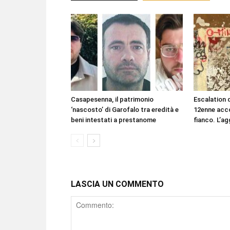
Casapesenna, il patrimonio
Escalation d
‘nascosto’ di Garofalo tra eredità e
12enne acco
beni intestati a prestanome
fianco. L’ag
LASCIA UN COMMENTO
Comment