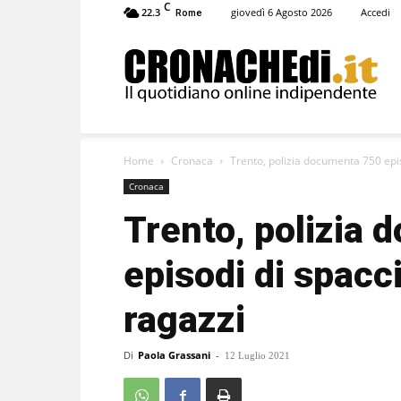
C
22.3
giovedì 6 Agosto 2026
Accedi
Rome
Cronachedi
Home
Cronaca
Trento, polizia documenta 750 epis
Cronaca
Trento, polizia
episodi di spacci
ragazzi
Di
Paola Grassani
-
12 Luglio 2021