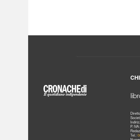
CH
Dirett
Societ
Indiri
P. IVA
Redaz
Tel.:
0
Numer