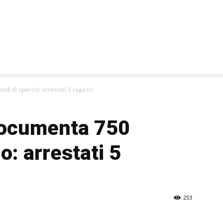
odi di spaccio: arrestati 5 ragazzi
 documenta 750
o: arrestati 5
253