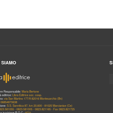
I SIAMO
S
ore Responsabile:
Maria Bertone
à editrice:
Libra Editrice soc. coop.
zzo:
via San Martino 177/A 82016 Montesarchio (Bn)
:
06854870638
ione:
S.S. Sannitica 87, km 20,600 - 81025 Marcianise (Ce)
823.581055 - 0823.581005 - 0823.821165 - Fax 0823.821725
o iscrizione R.O.C.:
9721