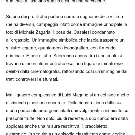
sua totalità, lasciano spazio a più di una riflessione.
Su uno dei profili che portano nome e cognome della vittima
(ne ha diversi), campeggia infatti come immagine principale la
foto di Michele Zagaria, il boss dei Casalesi condannato
all’ergastolo. Un’immagine simbolica che lascia trasparire un
sinistro legame, quantomeno iconografico, con il mondo
criminale. E non è tutto. Scorrendo ancora tra i contenuti, si
trovano ulteriori riferimenti che esaltano figure criminali rese
celebri dalla cinematografia, rafforzando così un’immagine dai
tratti controversi e sfumati.
Ma il quadro complessivo di Luigi Magrino si arricchisce anche
di vicende giudiziarie concrete. Dalla ricostruzione della sua
storia personale emergono infatti coinvolgimenti in inchieste su
presunte truffe. Non solo: più di recente, a suo carico era stata
applicata anche una misura restrittiva, il braccialetto
elettronico, in seguito a un episodio classificato come ‘codice