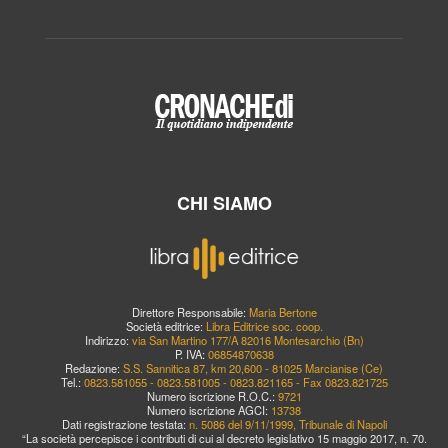
CHI SIAMO
Direttore Responsabile:
Maria Bertone
Società editrice:
Libra Editrice soc. coop.
Indirizzo:
via San Martino 177/A 82016 Montesarchio (Bn)
P. IVA:
06854870638
Redazione:
S.S. Sannitica 87, km 20,600 - 81025 Marcianise (Ce)
Tel.:
0823.581055 - 0823.581005 - 0823.821165 - Fax 0823.821725
Numero iscrizione R.O.C.:
9721
Numero iscrizione AGCI:
13738
Dati registrazione testata:
n. 5086 del 9/11/1999, Tribunale di Napoli
“La società percepisce i contributi di cui al decreto legislativo 15 maggio 2017, n. 70.