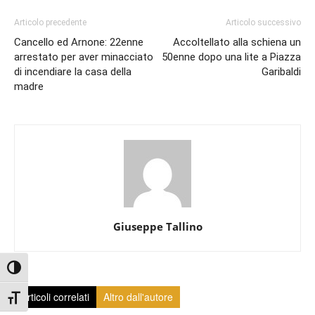
Articolo precedente
Articolo successivo
Cancello ed Arnone: 22enne
Accoltellato alla schiena un
arrestato per aver minacciato
50enne dopo una lite a Piazza
di incendiare la casa della
Garibaldi
madre
Giuseppe Tallino
Attiva/disattiva alto contrasto
Articoli correlati
Altro dall'autore
Attiva/disattiva dimensione testo