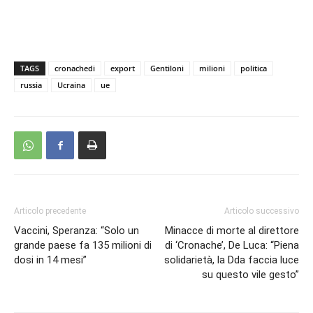
TAGS
cronachedi
export
Gentiloni
milioni
politica
russia
Ucraina
ue
Articolo precedente
Articolo successivo
Vaccini, Speranza: “Solo un
Minacce di morte al direttore
grande paese fa 135 milioni di
di ‘Cronache’, De Luca: “Piena
dosi in 14 mesi”
solidarietà, la Dda faccia luce
su questo vile gesto”