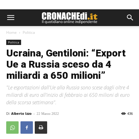
Home
Politica
Politica
Ucraina, Gentiloni: “Export
Ue a Russia sceso da 4
miliardi a 650 milioni”
"Le esportazioni dall'Ue alla Russia sono scese dagli oltre 4
miliardi di euro all'inizio di febbraio ai 650 milioni di euro
della scorsa settimana".
Di
Alberto Izzo
-
436
22 Marzo 2022