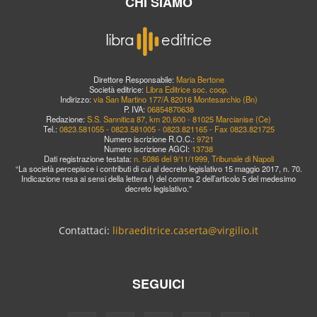
CHI SIAMO
Direttore Responsabile:
Maria Bertone
Società editrice:
Libra Editrice soc. coop.
Indirizzo:
via San Martino 177/A 82016 Montesarchio (Bn)
P. IVA:
06854870638
Redazione:
S.S. Sannitica 87, km 20,600 - 81025 Marcianise (Ce)
Tel.:
0823.581055 - 0823.581005 - 0823.821165 - Fax 0823.821725
Numero iscrizione R.O.C.:
9721
Numero iscrizione AGCI:
13738
Dati registrazione testata:
n. 5086 del 9/11/1999, Tribunale di Napoli
“La società percepisce i contributi di cui al decreto legislativo 15 maggio 2017, n. 70.
Indicazione resa ai sensi della lettera f) del comma 2 dell’articolo 5 del medesimo
decreto legislativo.”
Contattaci:
libraeditrice.caserta@virgilio.it
SEGUICI