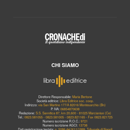
CHI SIAMO
Direttore Responsabile:
Maria Bertone
Società editrice:
Libra Editrice soc. coop.
Indirizzo:
via San Martino 177/A 82016 Montesarchio (Bn)
P. IVA:
06854870638
Redazione:
S.S. Sannitica 87, km 20,600 - 81025 Marcianise (Ce)
Tel.:
0823.581055 - 0823.581005 - 0823.821165 - Fax 0823.821725
Numero iscrizione R.O.C.:
9721
Numero iscrizione AGCI:
13738
Dati registrazione testata:
n. 5086 del 9/11/1999, Tribunale di Napoli