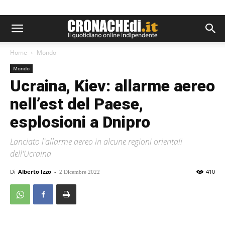
Home
Mondo
Mondo
Ucraina, Kiev: allarme aereo
nell’est del Paese,
esplosioni a Dnipro
Lanciato l'allarme aereo in alcune regioni orientali
dell'Ucraina
Di
Alberto Izzo
-
410
2 Dicembre 2022