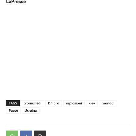
LaPresse
TAGS
cronachedi
Dnipro
esplosioni
kiev
mondo
Paese
Ucraina