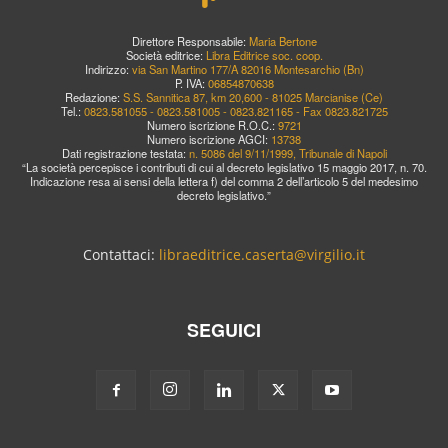
Direttore Responsabile:
Maria Bertone
Società editrice:
Libra Editrice soc. coop.
Indirizzo:
via San Martino 177/A 82016 Montesarchio (Bn)
P. IVA:
06854870638
Redazione:
S.S. Sannitica 87, km 20,600 - 81025 Marcianise (Ce)
Tel.:
0823.581055 - 0823.581005 - 0823.821165 - Fax 0823.821725
Numero iscrizione R.O.C.:
9721
Numero iscrizione AGCI:
13738
Dati registrazione testata:
n. 5086 del 9/11/1999, Tribunale di Napoli
“La società percepisce i contributi di cui al decreto legislativo 15 maggio 2017, n. 70.
Indicazione resa ai sensi della lettera f) del comma 2 dell’articolo 5 del medesimo
decreto legislativo.”
Contattaci:
libraeditrice.caserta@virgilio.it
SEGUICI