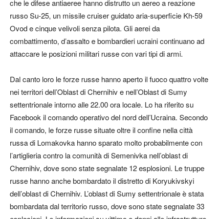
che le difese antiaeree hanno distrutto un aereo a reazione
russo Su-25, un missile cruiser guidato aria-superficie Kh-59
Ovod e cinque velivoli senza pilota. Gli aerei da
combattimento, d’assalto e bombardieri ucraini continuano ad
attaccare le posizioni militari russe con vari tipi di armi.
Dal canto loro le forze russe hanno aperto il fuoco quattro volte
nei territori dell’Oblast di Chernihiv e nell’Oblast di Sumy
settentrionale intorno alle 22.00 ora locale. Lo ha riferito su
Facebook il comando operativo del nord dell’Ucraina. Secondo
il comando, le forze russe situate oltre il confine nella città
russa di Lomakovka hanno sparato molto probabilmente con
l’artiglieria contro la comunità di Semenivka nell’oblast di
Chernihiv, dove sono state segnalate 12 esplosioni. Le truppe
russe hanno anche bombardato il distretto di Koryukivskyi
dell’oblast di Chernihiv. L’oblast di Sumy settentrionale è stata
bombardata dal territorio russo, dove sono state segnalate 33
esplosioni. Le informazioni su vittime e danni alle infrastrutture