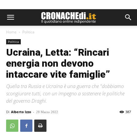
Home
Politica
Politica
Ucraina, Letta: “Rincari
energia non devono
intaccare vite famiglie”
Quella tra Russia e Ucraina è una guerra che "dobbiamo
scongiurare tutti, con un impegno a sostenere le politiche
del governo Draghi.
Di
Alberto Izzo
-
387
28 Marzo 2022