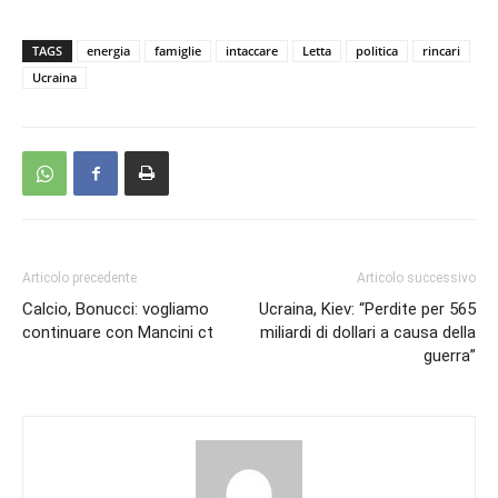
TAGS
energia
famiglie
intaccare
Letta
politica
rincari
Ucraina
Articolo precedente
Articolo successivo
Calcio, Bonucci: vogliamo
Ucraina, Kiev: “Perdite per 565
continuare con Mancini ct
miliardi di dollari a causa della
guerra”