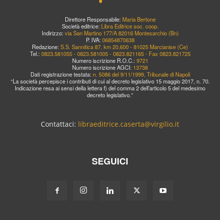
Direttore Responsabile:
Maria Bertone
Società editrice:
Libra Editrice soc. coop.
Indirizzo:
via San Martino 177/A 82016 Montesarchio (Bn)
P. IVA:
06854870638
Redazione:
S.S. Sannitica 87, km 20,600 - 81025 Marcianise (Ce)
Tel.:
0823.581055 - 0823.581005 - 0823.821165 - Fax 0823.821725
Numero iscrizione R.O.C.:
9721
Numero iscrizione AGCI:
13738
Dati registrazione testata:
n. 5086 del 9/11/1999, Tribunale di Napoli
“La società percepisce i contributi di cui al decreto legislativo 15 maggio 2017, n. 70.
Indicazione resa ai sensi della lettera f) del comma 2 dell’articolo 5 del medesimo
decreto legislativo.”
Contattaci:
libraeditrice.caserta@virgilio.it
SEGUICI