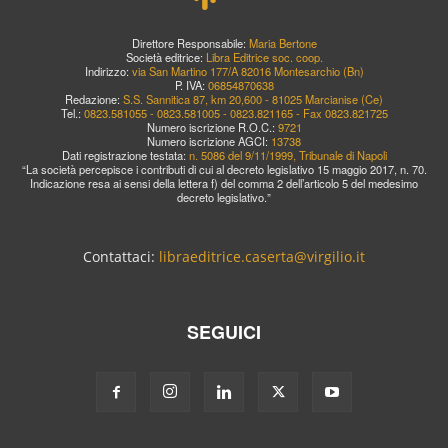
Direttore Responsabile:
Maria Bertone
Società editrice:
Libra Editrice soc. coop.
Indirizzo:
via San Martino 177/A 82016 Montesarchio (Bn)
P. IVA:
06854870638
Redazione:
S.S. Sannitica 87, km 20,600 - 81025 Marcianise (Ce)
Tel.:
0823.581055 - 0823.581005 - 0823.821165 - Fax 0823.821725
Numero iscrizione R.O.C.:
9721
Numero iscrizione AGCI:
13738
Dati registrazione testata:
n. 5086 del 9/11/1999, Tribunale di Napoli
“La società percepisce i contributi di cui al decreto legislativo 15 maggio 2017, n. 70.
Indicazione resa ai sensi della lettera f) del comma 2 dell’articolo 5 del medesimo
decreto legislativo.”
Contattaci:
libraeditrice.caserta@virgilio.it
SEGUICI