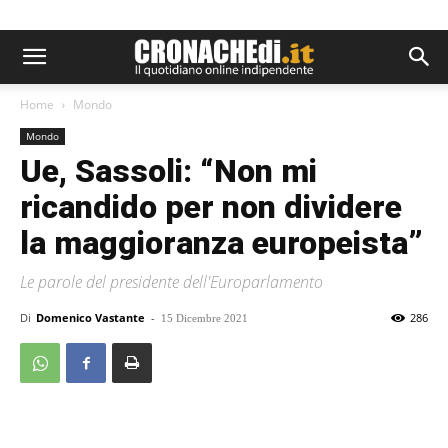
Home
Mondo
Mondo
Ue, Sassoli: “Non mi
ricandido per non dividere
la maggioranza europeista”
Le parole del presidente dell'Europarlamento
Di
Domenico Vastante
-
286
15 Dicembre 2021