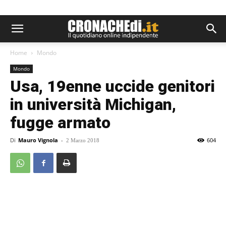
Home
Mondo
Mondo
Usa, 19enne uccide genitori
in università Michigan,
fugge armato
Di
Mauro Vignola
-
604
2 Marzo 2018