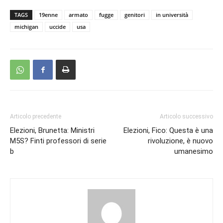
TAGS
19enne
armato
fugge
genitori
in università
michigan
uccide
usa
Articolo precedente
Articolo successivo
Elezioni, Brunetta: Ministri
Elezioni, Fico: Questa è una
M5S? Finti professori di serie
rivoluzione, è nuovo
b
umanesimo