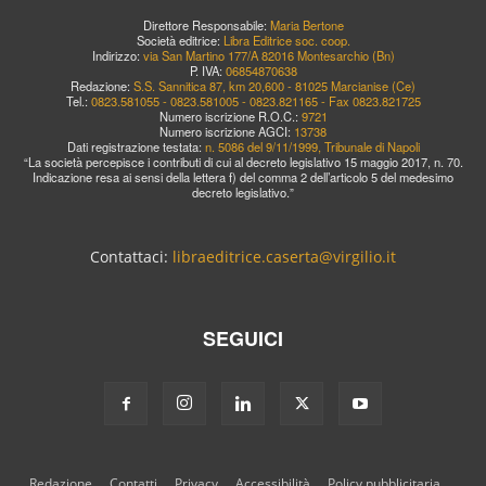
Direttore Responsabile:
Maria Bertone
Società editrice:
Libra Editrice soc. coop.
Indirizzo:
via San Martino 177/A 82016 Montesarchio (Bn)
P. IVA:
06854870638
Redazione:
S.S. Sannitica 87, km 20,600 - 81025 Marcianise (Ce)
Tel.:
0823.581055 - 0823.581005 - 0823.821165 - Fax 0823.821725
Numero iscrizione R.O.C.:
9721
Numero iscrizione AGCI:
13738
Dati registrazione testata:
n. 5086 del 9/11/1999, Tribunale di Napoli
“La società percepisce i contributi di cui al decreto legislativo 15 maggio 2017, n. 70.
Indicazione resa ai sensi della lettera f) del comma 2 dell’articolo 5 del medesimo
decreto legislativo.”
Contattaci:
libraeditrice.caserta@virgilio.it
SEGUICI
Redazione
Contatti
Privacy
Accessibilità
Policy pubblicitaria