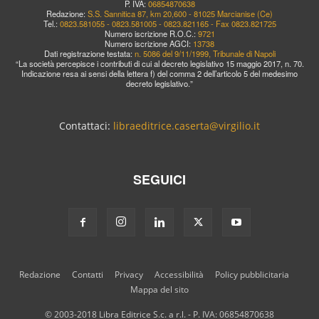
P. IVA:
06854870638
Redazione:
S.S. Sannitica 87, km 20,600 - 81025 Marcianise (Ce)
Tel.:
0823.581055 - 0823.581005 - 0823.821165 - Fax 0823.821725
Numero iscrizione R.O.C.:
9721
Numero iscrizione AGCI:
13738
Dati registrazione testata:
n. 5086 del 9/11/1999, Tribunale di Napoli
“La società percepisce i contributi di cui al decreto legislativo 15 maggio 2017, n. 70.
Indicazione resa ai sensi della lettera f) del comma 2 dell’articolo 5 del medesimo
decreto legislativo.”
Contattaci:
libraeditrice.caserta@virgilio.it
SEGUICI
Redazione
Contatti
Privacy
Accessibilità
Policy pubblicitaria
Mappa del sito
© 2003-2018 Libra Editrice S.c. a r.l. - P. IVA: 06854870638