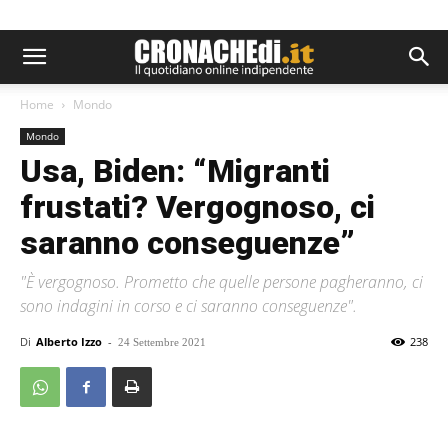
Home
Mondo
Mondo
Usa, Biden: “Migranti
frustati? Vergognoso, ci
saranno conseguenze”
"È vergognoso. Prometto che quelle persone pagheranno, ci
sono indagini in corso e ci saranno conseguenze".
Di
Alberto Izzo
-
238
24 Settembre 2021