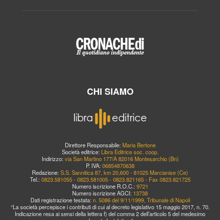
CHI SIAMO
Direttore Responsabile:
Maria Bertone
Società editrice:
Libra Editrice soc. coop.
Indirizzo:
via San Martino 177/A 82016 Montesarchio (Bn)
P. IVA:
06854870638
Redazione:
S.S. Sannitica 87, km 20,600 - 81025 Marcianise (Ce)
Tel.:
0823.581055 - 0823.581005 - 0823.821165 - Fax 0823.821725
Numero iscrizione R.O.C.:
9721
Numero iscrizione AGCI:
13738
Dati registrazione testata:
n. 5086 del 9/11/1999, Tribunale di Napoli
“La società percepisce i contributi di cui al decreto legislativo 15 maggio 2017, n. 70.
Indicazione resa ai sensi della lettera f) del comma 2 dell’articolo 5 del medesimo