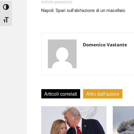
Articolo precedente
Attiva/disattiva alto contrasto
Napoli. Spari sull’abitazione di un macellaio
Attiva/disattiva dimensione testo
Domenico Vastante
Articoli correlati
Altro dall'autore