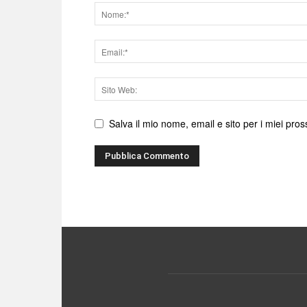
Nome
Email
Sito
web
Salva il mio nome, email e sito per i miei pr