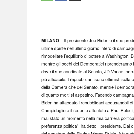
MILANO
– Il presidente Joe Biden e il suo pred
ultime spinte nell’ultimo giorno intero di campa
rimodellare l’equilibrio di potere a Washington.
mentre gli occhi dei Democratici riprenderanno 
dove il suo candidato al Senato, JD Vance, corre
più affidabile. I repubblicani sono ottimisti sulla 
della Camera che del Senato, mentre i democratic
di quanto molti si aspettino. Facendo campagn
Biden ha attaccato i repubblicani accusandoli di
Campidoglio e il recente attentato a Paul Pelos
mai stato un momento nella mia carriera politica 
preferenza politica”, ha detto il presidente. Da
del senatore della Florida Marco Rubio, è tornato 