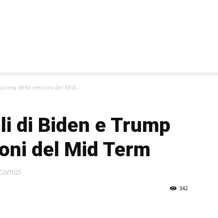
prima delle elezioni del Mid...
lli di Biden e Trump
ioni del Mid Term
 comizi
342