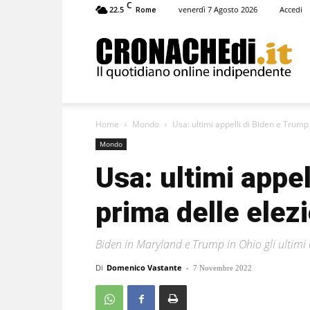
C
22.5
venerdì 7 Agosto 2026
Accedi
Rome
Cronachedi
Home
Mondo
Usa: ultimi appelli di Biden e Trump 
Mondo
Usa: ultimi appe
prima delle elez
Biden in Maryland e Trump in Ohio gli ultimi
Di
Domenico Vastante
-
7 Novembre 2022