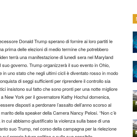
ecessore Donald Trump sperano di fornire ai loro partiti le
gna prima delle elezioni di medio termine che potrebbero
 Biden terrà una manifestazione di lunedì sera nel Maryland
il suo governo. Trump organizzerà il suo evento in Ohio,
 in uno stato che negli ultimi cicli è diventato rosso in modo
conquista di seggi sufficienti per riprendere il controllo sia
i insistono sul fatto che sono pronti per una notte migliore
a a New York per il governatore Kathy Hochul domenica,
 essere disposti a perdonare l’assalto dell’anno scorso al
i, marito della speaker della Camera Nancy Pelosi. “Non c’è
in cui abbiamo giustificato la violenza sulla base di una
l canto suo Trump, nel corso della campagna per la rielezione
sul proprio futuro politico e sulla sua possibile