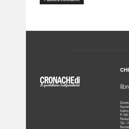
CH
Dirett
Societ
Indiri
P. IVA
Redaz
Tel.:
0
Numer