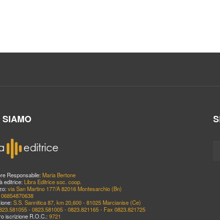
I SIAMO
S
ore Responsabile:
Maria Bertone
à editrice:
Libra Editrice soc. coop.
zzo:
via San Martino 177/A 82016 Montesarchio (Bn)
:
06854870638
ione:
S.S. Sannitica 87, km 20,600 - 81025 Marcianise (Ce)
823.581055 - 0823.581005 - 0823.821165 - Fax 0823.821725
o iscrizione R.O.C.:
9721