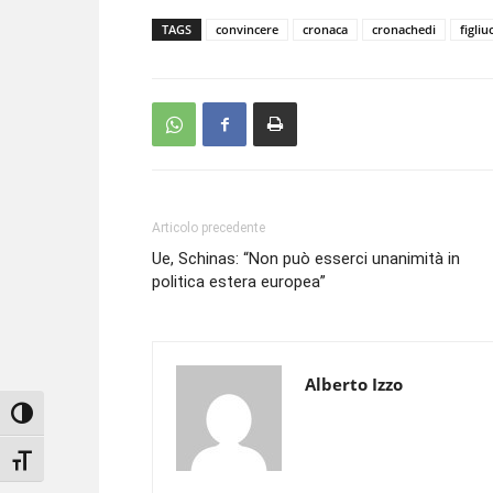
TAGS
convincere
cronaca
cronachedi
figliu
Articolo precedente
Ue, Schinas: “Non può esserci unanimità in
politica estera europea”
Alberto Izzo
Attiva/disattiva alto contrasto
Attiva/disattiva dimensione testo