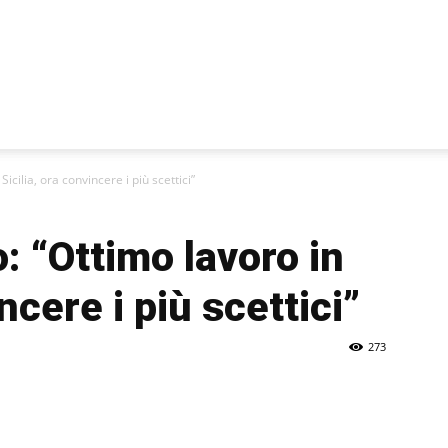
Sicilia, ora convincere i più scettici”
o: “Ottimo lavoro in
ncere i più scettici”
273