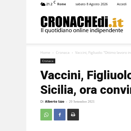
C
21.2
sabato 8 Agosto 2026
Accedi
Rome
Cronachedi
Home
Cronaca
Vaccini, Figliuolo: “Ottimo lavoro in 
Cronaca
Vaccini, Figliuol
Sicilia, ora convi
Di
Alberto Izzo
-
20 Settembre 2021