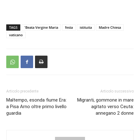
TAGS
'Beata Vergine Maria
festa
istituita
Madre Chiesa
vaticano
Articolo precedente
Articolo successivo
Maltempo, esonda fiume Era:
Migranti, gommone in mare
a Pisa Arno oltre primo livello
agitato verso Ceuta:
guardia
annegano 2 donne