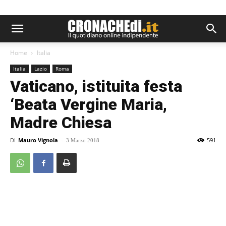
Home
Italia
Italia
Lazio
Roma
Vaticano, istituita festa
‘Beata Vergine Maria,
Madre Chiesa
Di
Mauro Vignola
-
591
3 Marzo 2018