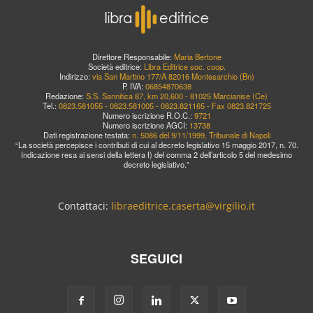
Direttore Responsabile:
Maria Bertone
Società editrice:
Libra Editrice soc. coop.
Indirizzo:
via San Martino 177/A 82016 Montesarchio (Bn)
P. IVA:
06854870638
Redazione:
S.S. Sannitica 87, km 20,600 - 81025 Marcianise (Ce)
Tel.:
0823.581055 - 0823.581005 - 0823.821165 - Fax 0823.821725
Numero iscrizione R.O.C.:
9721
Numero iscrizione AGCI:
13738
Dati registrazione testata:
n. 5086 del 9/11/1999, Tribunale di Napoli
“La società percepisce i contributi di cui al decreto legislativo 15 maggio 2017, n. 70.
Indicazione resa ai sensi della lettera f) del comma 2 dell’articolo 5 del medesimo
decreto legislativo.”
Contattaci:
libraeditrice.caserta@virgilio.it
SEGUICI