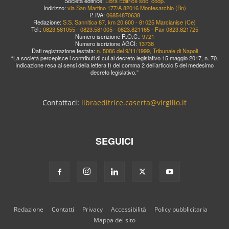
Società editrice:
Libra Editrice soc. coop.
Indirizzo:
via San Martino 177/A 82016 Montesarchio (Bn)
P. IVA:
06854870638
Redazione:
S.S. Sannitica 87, km 20,600 - 81025 Marcianise (Ce)
Tel.:
0823.581055 - 0823.581005 - 0823.821165 - Fax 0823.821725
Numero iscrizione R.O.C.:
9721
Numero iscrizione AGCI:
13738
Dati registrazione testata:
n. 5086 del 9/11/1999, Tribunale di Napoli
“La società percepisce i contributi di cui al decreto legislativo 15 maggio 2017, n. 70.
Indicazione resa ai sensi della lettera f) del comma 2 dell’articolo 5 del medesimo
decreto legislativo.”
Contattaci:
libraeditrice.caserta@virgilio.it
SEGUICI
Redazione
Contatti
Privacy
Accessibilità
Policy pubblicitaria
Mappa del sito