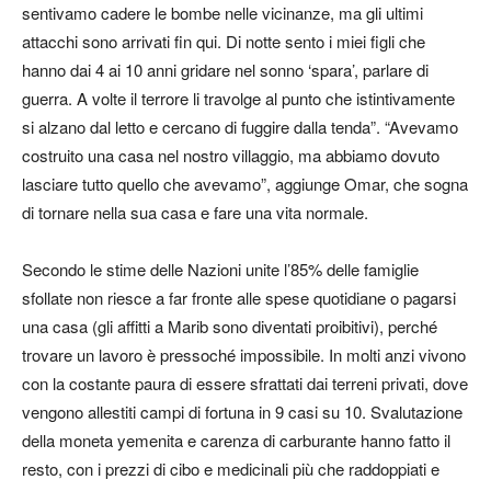
sentivamo cadere le bombe nelle vicinanze, ma gli ultimi
attacchi sono arrivati fin qui. Di notte sento i miei figli che
hanno dai 4 ai 10 anni gridare nel sonno ‘spara’, parlare di
guerra. A volte il terrore li travolge al punto che istintivamente
si alzano dal letto e cercano di fuggire dalla tenda”. “Avevamo
costruito una casa nel nostro villaggio, ma abbiamo dovuto
lasciare tutto quello che avevamo”, aggiunge Omar, che sogna
di tornare nella sua casa e fare una vita normale.
Secondo le stime delle Nazioni unite l’85% delle famiglie
sfollate non riesce a far fronte alle spese quotidiane o pagarsi
una casa (gli affitti a Marib sono diventati proibitivi), perché
trovare un lavoro è pressoché impossibile. In molti anzi vivono
con la costante paura di essere sfrattati dai terreni privati, dove
vengono allestiti campi di fortuna in 9 casi su 10. Svalutazione
della moneta yemenita e carenza di carburante hanno fatto il
resto, con i prezzi di cibo e medicinali più che raddoppiati e