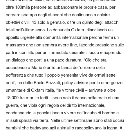
oltre 100mila persone ad abbandonare le proprie case, per
cercare scampo dagli attacchi che continuano a colpire
obiettivi civili: 43 solo a gennaio, oltre un quinto degli attacchi
totali nell’ultimo anno. Lo denuncia Oxfam, rilanciando un
appello urgente alla comunità internazionale perché fermi un
massacro che non sembra avere fine, facendo pressione sulle
parti in conflitto per un immediato cessate il fuoco e riaprendo
un dialogo che porti a una pace duratura. “Ciò che sta
accadendo a Marib è un’istantanea dell’orrore e della
sofferenza che tutto il popolo yemenita vive da ormai sette
anni”, ha detto Paolo Pezzati, policy advisor per le emergenze
umanitarie di Oxfam Italia, “le vittime civili – arrivate a oltre
18.000 tra morti e feriti – sono solo il danno collaterale di una
guerra, che viola ogni regola del diritto internazionale,
condannando la popolazione a vivere nell’incubo di bombe e
missili sparati via terra. Nelle ultime settimane sono stati uccisi
bambini che badavano agli animali o raccoglievano la legna. A