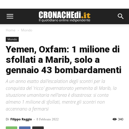
Home
Mondo
Mondo
Yemen, Oxfam: 1 milione di
sfollati a Marib, solo a
gennaio 43 bombardamenti
A un anno esatto dall’escalation degli scontri per la
conquista del 'ricco' governatorato yemenita di Marib, la
situazione umanitaria nell’area è disastrosa: si conta
almeno 1 milione di sfollati, mentre gli scontri non
accennano a fermarsi
Di
Filippo Raggio
-
340
8 Febbraio 2022