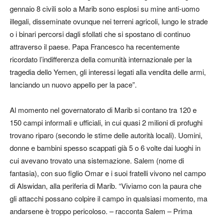
gennaio 8 civili solo a Marib sono esplosi su mine anti-uomo
illegali, disseminate ovunque nei terreni agricoli, lungo le strade
o i binari percorsi dagli sfollati che si spostano di continuo
attraverso il paese. Papa Francesco ha recentemente
ricordato l’indifferenza della comunità internazionale per la
tragedia dello Yemen, gli interessi legati alla vendita delle armi,
lanciando un nuovo appello per la pace”.
Al momento nel governatorato di Marib si contano tra 120 e
150 campi informali e ufficiali, in cui quasi 2 milioni di profughi
trovano riparo (secondo le stime delle autorità locali). Uomini,
donne e bambini spesso scappati già 5 o 6 volte dai luoghi in
cui avevano trovato una sistemazione. Salem (nome di
fantasia), con suo figlio Omar e i suoi fratelli vivono nel campo
di Alswidan, alla periferia di Marib. “Viviamo con la paura che
gli attacchi possano colpire il campo in qualsiasi momento, ma
andarsene è troppo pericoloso. – racconta Salem – Prima