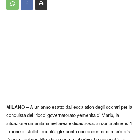
MILANO
– A un anno esatto dall’escalation degli scontri per la
conquista del ‘ricco’ governatorato yemenita di Marib, la
situazione umanitaria nell’area è disastrosa: si conta almeno 1
milione di sfollati, mentre gli scontri non accennano a fermarsi.
L’acuirsi del conflitto, dallo scorso febbraio, ha già costretto