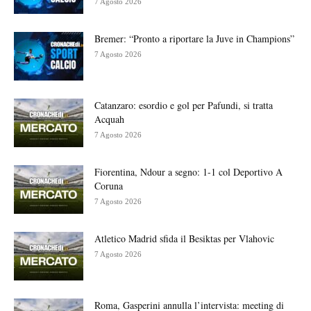
7 Agosto 2026
Bremer: “Pronto a riportare la Juve in Champions”
7 Agosto 2026
Catanzaro: esordio e gol per Pafundi, si tratta
Acquah
7 Agosto 2026
Fiorentina, Ndour a segno: 1-1 col Deportivo A
Coruna
7 Agosto 2026
Atletico Madrid sfida il Besiktas per Vlahovic
7 Agosto 2026
Roma, Gasperini annulla l’intervista: meeting di