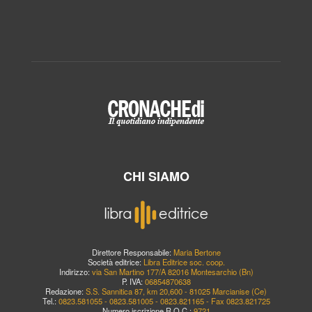
CHI SIAMO
Direttore Responsabile:
Maria Bertone
Società editrice:
Libra Editrice soc. coop.
Indirizzo:
via San Martino 177/A 82016 Montesarchio (Bn)
P. IVA:
06854870638
Redazione:
S.S. Sannitica 87, km 20,600 - 81025 Marcianise (Ce)
Tel.:
0823.581055 - 0823.581005 - 0823.821165 - Fax 0823.821725
Numero iscrizione R.O.C.:
9721