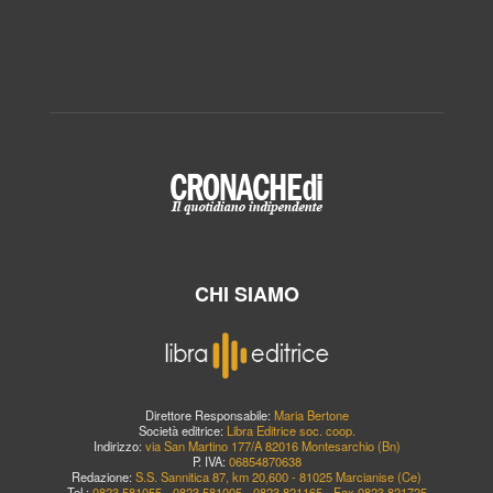
CHI SIAMO
Direttore Responsabile:
Maria Bertone
Società editrice:
Libra Editrice soc. coop.
Indirizzo:
via San Martino 177/A 82016 Montesarchio (Bn)
P. IVA:
06854870638
Redazione:
S.S. Sannitica 87, km 20,600 - 81025 Marcianise (Ce)
Tel.:
0823.581055 - 0823.581005 - 0823.821165 - Fax 0823.821725