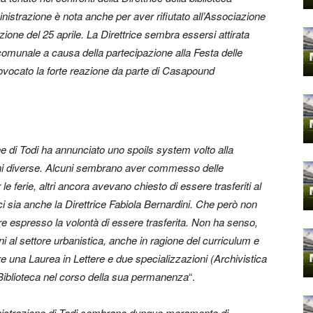
nistrazione è nota anche per aver rifiutato all’Associazione
azione del 25 aprile. La Direttrice sembra essersi attirata
 comunale a causa della partecipazione alla Festa delle
vocato la forte reazione da parte di Casapound
one di Todi ha annunciato uno spoils system volto alla
oni diverse. Alcuni sembrano aver commesso delle
r le ferie, altri ancora avevano chiesto di essere trasferiti al
i sia anche la Direttrice Fabiola Bernardini. Che però non
 espresso la volontà di essere trasferita. Non ha senso,
 al settore urbanistica, anche in ragione del curriculum e
ere una Laurea in Lettere e due specializzazioni (Archivistica
 Biblioteca nel corso della sua permanenza
“.
ministrazione di Todi sembrano dunque meramente di