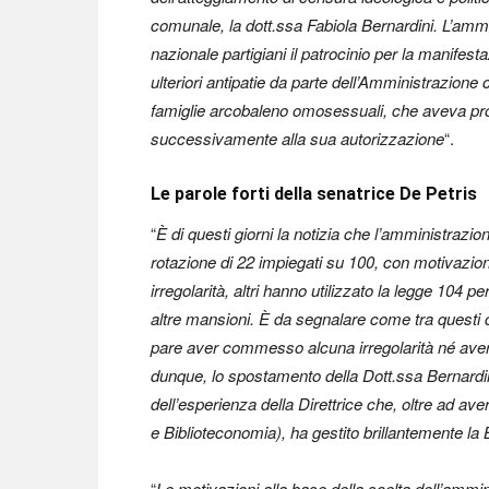
comunale, la dott.ssa Fabiola Bernardini.
L’ammi
nazionale partigiani il patrocinio per la manifest
ulteriori antipatie da parte dell’Amministrazione
famiglie arcobaleno omosessuali, che aveva pro
successivamente alla sua autorizzazione
“.
Le parole forti della senatrice De Petris
“
È di questi giorni la notizia che l’amministrazi
rotazione di 22 impiegati su 100, con motivazi
irregolarità, altri hanno utilizzato la legge 104 pe
altre mansioni.
È da segnalare come tra questi c
pare aver commesso alcuna irregolarità né avere
dunque, lo spostamento della Dott.ssa Bernardini
dell’esperienza della Direttrice che, oltre ad av
e Biblioteconomia), ha gestito brillantemente la
“
Le motivazioni alla base della scelta dell’am