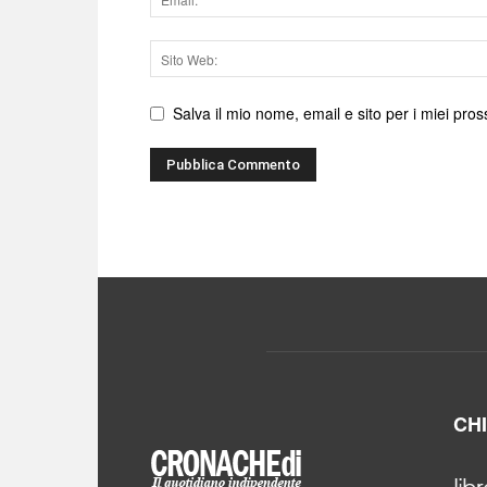
Sito
web
Salva il mio nome, email e sito per i miei pr
CH