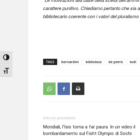
carattere punitivo. Chiediamo pertanto che sia 
bibliotecario coerente con i valori del pluralism
Attiva/disattiva alto contrasto
TAGS
bernardini
biblioteca
de petris
todi
Attiva/disattiva dimensione testo
Articolo precedente
Mondiali, l’Isis torna a far paura. In un video il
bombardamento sul Fisht Olympic di Sochi