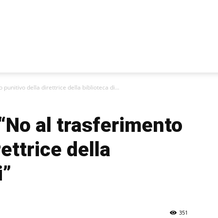
punitivo della direttrice della biblioteca di...
 “No al trasferimento
rettrice della
i”
351