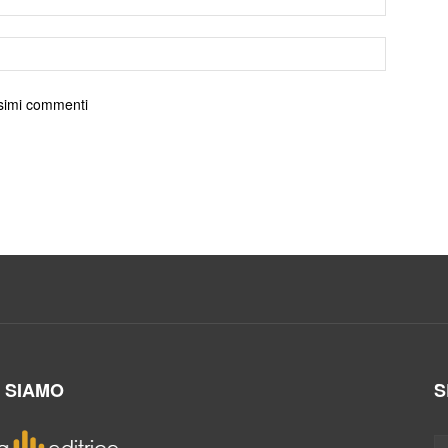
ossimi commenti
I SIAMO
S