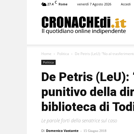
C
27.4
venerdì 7 Agosto 2026
Accedi
Rome
Cronachedi
Home
Politica
De Petris (LeU): “No al trasferimento 
Politica
De Petris (LeU):
punitivo della di
biblioteca di Tod
Le parole forti della senatrice sul caso
Di
Domenico Vastante
-
15 Giugno 2018