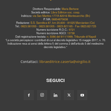
Direttore Responsabile:
Maria Bertone
Società editrice:
Libra Editrice soc. coop.
Indirizzo:
via San Martino 177/A 82016 Montesarchio (Bn)
P. IVA:
06854870638
Redazione:
S.S. Sannitica 87, km 20,600 - 81025 Marcianise (Ce)
Tel.:
0823.581055 - 0823.581005 - 0823.821165 - Fax 0823.821725
Numero iscrizione R.O.C.:
9721
Numero iscrizione AGCI:
13738
Dati registrazione testata:
n. 5086 del 9/11/1999, Tribunale di Napoli
“La società percepisce i contributi di cui al decreto legislativo 15 maggio 2017, n. 70.
Indicazione resa ai sensi della lettera f) del comma 2 dell’articolo 5 del medesimo
decreto legislativo.”
Contattaci:
libraeditrice.caserta@virgilio.it
SEGUICI