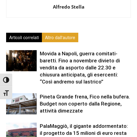
Alfredo Stella
Articoli correlati
Altro dall'autore
Movida a Napoli, guerra comitati-
baretti. Fino a novembre divieto di
vendita da asporto dalle 22.30 e
chiusura anticipata, gli esercenti:
Attiva/disattiva alto contrasto
“Così andremo sul lastrico”
Attiva/disattiva dimensione testo
Pineta Grande frena, Fico nella bufera.
Budget non coperto dalla Regione,
attività dimezzate
PalaMaggiò, il gigante addormentato:
il progetto da 15 milioni di euro resta