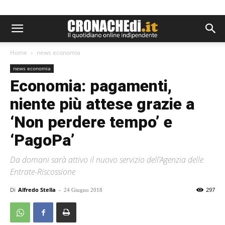
Home
news economia
news economia
Economia: pagamenti,
niente più attese grazie a
‘Non perdere tempo’ e
‘PagoPa’
Da domani sarà attivo il nuovo servizio dell’Agenzia delle
Entrate-Riscossione
Di
Alfredo Stella
-
297
24 Giugno 2018