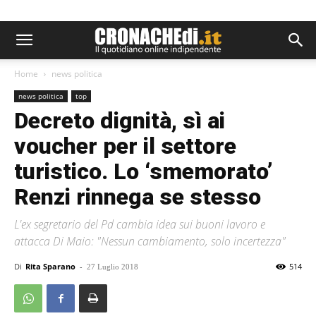
Home
news politica
news politica
top
Decreto dignità, sì ai
voucher per il settore
turistico. Lo ‘smemorato’
Renzi rinnega se stesso
L'ex segretario del Pd cambia idea sui buoni lavoro e
attacca Di Maio: "Nessun cambiamento, solo incertezza"
Di
Rita Sparano
-
514
27 Luglio 2018