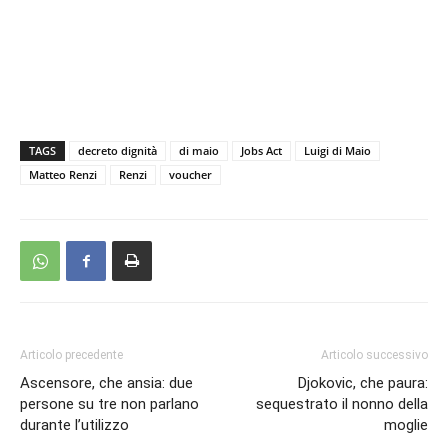
TAGS
decreto dignità
di maio
Jobs Act
Luigi di Maio
Matteo Renzi
Renzi
voucher
Articolo precedente
Articolo successivo
Ascensore, che ansia: due
Djokovic, che paura:
persone su tre non parlano
sequestrato il nonno della
durante l’utilizzo
moglie