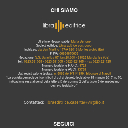
CHI SIAMO
Direttore Responsabile:
Maria Bertone
Società editrice:
Libra Editrice soc. coop.
Indirizzo:
via San Martino 177/A 82016 Montesarchio (Bn)
P. IVA:
06854870638
Redazione:
S.S. Sannitica 87, km 20,600 - 81025 Marcianise (Ce)
Tel.:
0823.581055 - 0823.581005 - 0823.821165 - Fax 0823.821725
Numero iscrizione R.O.C.:
9721
Numero iscrizione AGCI:
13738
Dati registrazione testata:
n. 5086 del 9/11/1999, Tribunale di Napoli
“La società percepisce i contributi di cui al decreto legislativo 15 maggio 2017, n. 70.
Indicazione resa ai sensi della lettera f) del comma 2 dell’articolo 5 del medesimo
decreto legislativo.”
Contattaci:
libraeditrice.caserta@virgilio.it
SEGUICI