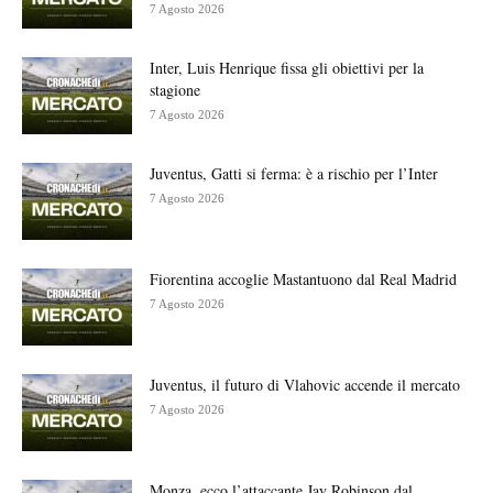
7 Agosto 2026
Inter, Luis Henrique fissa gli obiettivi per la
stagione
7 Agosto 2026
Juventus, Gatti si ferma: è a rischio per l’Inter
7 Agosto 2026
Fiorentina accoglie Mastantuono dal Real Madrid
7 Agosto 2026
Juventus, il futuro di Vlahovic accende il mercato
7 Agosto 2026
Monza, ecco l’attaccante Jay Robinson dal