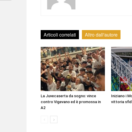
Articoli correlati
Altro dall'autore
La Juvecaserta da sogno: vince
Iniziano i Mo
contro Vigevano ed è promossa in
vittoria sfi
A2