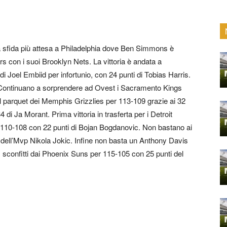
 la sfida più attesa a Philadelphia dove Ben Simmons è
rs con i suoi Brooklyn Nets. La vittoria è andata a
i Joel Embiid per infortunio, con 24 punti di Tobias Harris.
ng. Continuano a sorprendere ad Ovest i Sacramento Kings
ul parquet dei Memphis Grizzlies per 113-109 grazie ai 32
di Ja Morant. Prima vittoria in trasferta per i Detroit
110-108 con 22 punti di Bojan Bogdanovic. Non bastano ai
st dell’Mvp Nikola Jokic. Infine non basta un Anthony Davis
, sconfitti dai Phoenix Suns per 115-105 con 25 punti del