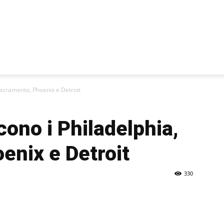
Sacramento, Phoenix e Detroit
cono i Philadelphia,
enix e Detroit
330