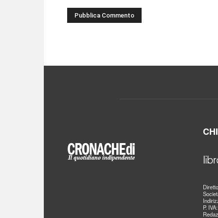
CH
Dirett
Societ
Indiri
P. IVA
Redaz