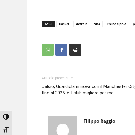
TAGS
Basket
detroit
Nba
Philadelphia
p
Articolo precedente
Calcio, Guardiola rinnova con il Manchester Cit
fino al 2025: è il club migliore per me
Attiva/disattiva alto contrasto
Filippo Raggio
Attiva/disattiva dimensione testo