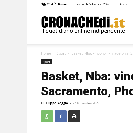
C
28.4
giovedì 6 Agosto 2026
Accedi
Rome
Cronachedi
Home
Sport
Basket, Nba: vincono i Philadelphia, 
Sport
Basket, Nba: vin
Sacramento, Pho
Di
Filippo Raggio
-
23 Novembre 2022