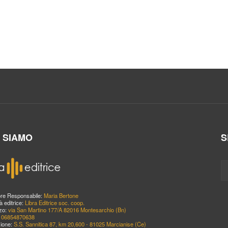
I SIAMO
S
ore Responsabile:
Maria Bertone
à editrice:
Libra Editrice soc. coop.
zzo:
via San Martino 177/A 82016 Montesarchio (Bn)
:
06854870638
ione:
S.S. Sannitica 87, km 20,600 - 81025 Marcianise (Ce)