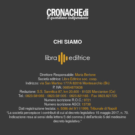
CHI SIAMO
Direttore Responsabile:
Maria Bertone
Società editrice:
Libra Editrice soc. coop.
Indirizzo:
via San Martino 177/A 82016 Montesarchio (Bn)
P. IVA:
06854870638
Redazione:
S.S. Sannitica 87, km 20,600 - 81025 Marcianise (Ce)
Tel.:
0823.581055 - 0823.581005 - 0823.821165 - Fax 0823.821725
Numero iscrizione R.O.C.:
9721
Numero iscrizione AGCI:
13738
Dati registrazione testata:
n. 5086 del 9/11/1999, Tribunale di Napoli
“La società percepisce i contributi di cui al decreto legislativo 15 maggio 2017, n. 70.
Indicazione resa ai sensi della lettera f) del comma 2 dell’articolo 5 del medesimo
decreto legislativo.”