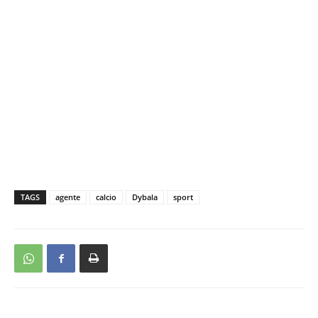
TAGS
agente
calcio
Dybala
sport