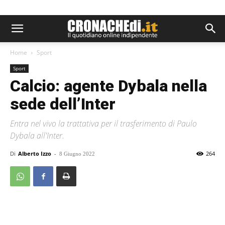
Home
Sport
Sport
Calcio: agente Dybala nella
sede dell’Inter
Entra nel vivo la trattativa per il trasferimento di Paulo
Dybala all'Inter.
Di
Alberto Izzo
-
264
8 Giugno 2022